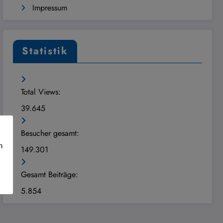
Impressum
Statistik
Total Views:
39.645
Besucher gesamt:
n
149.301
Gesamt Beiträge:
5.854