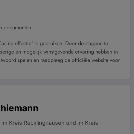
an documenten.
sino effectief te gebruiken. Door de stappen te
ezierige en mogelijk winstgevende ervaring hebben in
antwoord spelen en raadpleeg de officiële website voor
Thiemann
 im Kreis Recklinghausen und im Kreis