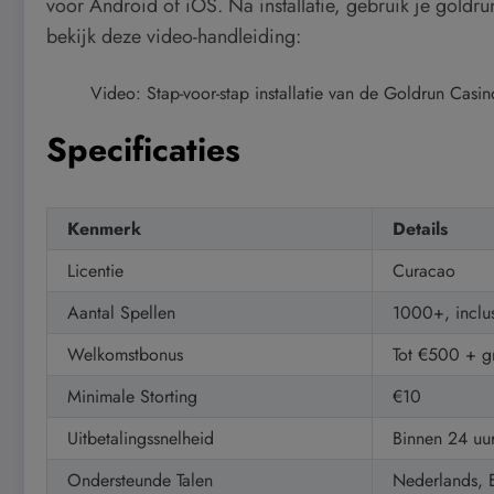
voor Android of iOS. Na installatie, gebruik je goldr
bekijk deze video-handleiding:
Video: Stap-voor-stap installatie van de Goldrun Casi
Specificaties
Kenmerk
Details
Licentie
Curacao
Aantal Spellen
1000+, inclus
Welkomstbonus
Tot €500 + gr
Minimale Storting
€10
Uitbetalingssnelheid
Binnen 24 uur
Ondersteunde Talen
Nederlands, 