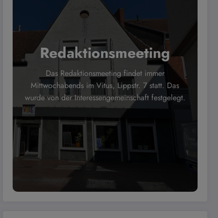
Redaktionsmeeting
Das Redaktionsmeeting findet immer
Mittwochabends im Vitus, Lippstr. 7 statt. Das
wurde von der Interessengemeinschaft festgelegt.