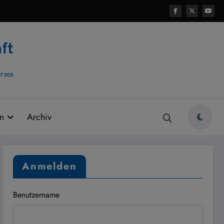
rn
Archiv
Anmelden
Benutzername