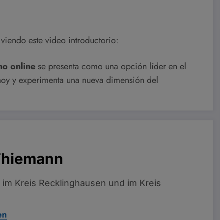
 viendo este video introductorio:
no online
se presenta como una opción líder en el
hoy y experimenta una nueva dimensión del
Thiemann
 im Kreis Recklinghausen und im Kreis
en