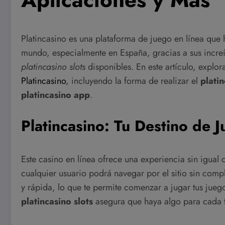
Platincasino es una plataforma de juego en línea que 
mundo, especialmente en España, gracias a sus incre
platincasino slots
disponibles. En este artículo, expl
Platincasino
, incluyendo la forma de realizar el
platin
platincasino app
.
Platincasino: Tu Destino de 
Este casino en línea ofrece una experiencia sin igual 
cualquier usuario podrá navegar por el sitio sin com
y rápida, lo que te permite comenzar a jugar tus jueg
platincasino slots
asegura que haya algo para cada t