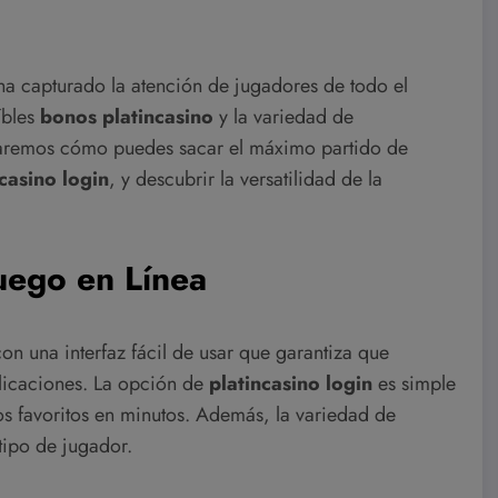
ha capturado la atención de jugadores de todo el
íbles
bonos platincasino
y la variedad de
oraremos cómo puedes sacar el máximo partido de
casino login
, y descubrir la versatilidad de la
Juego en Línea
con una interfaz fácil de usar que garantiza que
plicaciones. La opción de
platincasino login
es simple
os favoritos en minutos. Además, la variedad de
ipo de jugador.