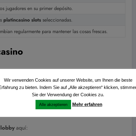
os jugadores en su primer depósito.
as
platincasino slots
seleccionadas.
bian regularmente para mantener las cosas frescas.
casino
e, destacándose por su amplia gama de juegos. Desde
 como el blackjack y la ruleta, cada jugador
Wir verwenden Cookies auf unserer Website, um Ihnen die beste
Erfahrung zu bieten. Indem Sie auf „Alle akzeptieren“ klicken, stimme
Sie der Verwendung der Cookies zu.
Mehr erfahren
Alle akzeptieren
o lobby
aquí: