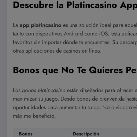
Descubre la Platincasino Ap
La
app platincasino
es una solución ideal para aque
tanto con dispositivos Android como iOS, esta aplica
favoritos sin importar dónde te encuentres. Su descarg
otras aplicaciones de casinos en línea.
Bonos que No Te Quieres Pe
Los
bonos platincasino
están diseñados para ofrecer 
maximizar su juego. Desde bonos de bienvenida hasta
oportunidades para aumentar tu saldo. No olvides rev
máximo beneficio.
Bonos
Descripción