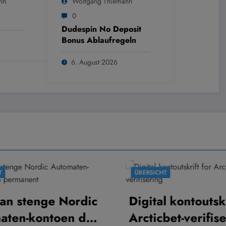
nn
Wolfgang Thiemann
0
Dudespin No Deposit
Bonus Ablaufregeln
6. August 2026
ÜBERSICHT
ÜBERSICH
Digital kontoutskrift for
Scade
Arcticbet-verifisering
Free 