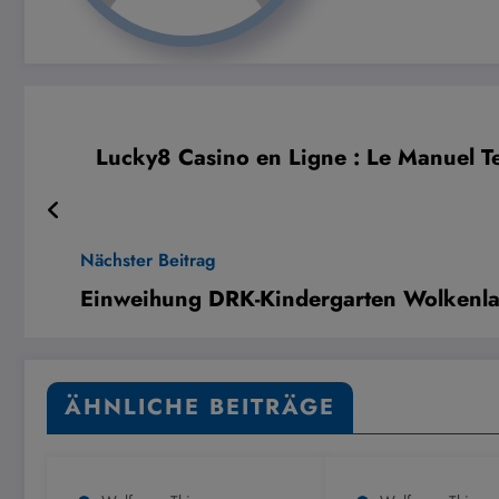
Lucky8 Casino en Ligne : Le Manuel T
Nächster Beitrag
Einweihung DRK-Kindergarten Wolkenl
ÄHNLICHE BEITRÄGE