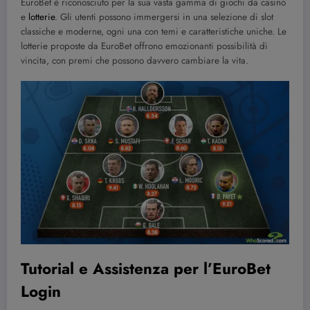
EuroBet è riconosciuto per la sua vasta gamma di giochi da casinò
e
lotterie
. Gli utenti possono immergersi in una selezione di slot
classiche e moderne, ogni una con temi e caratteristiche uniche. Le
lotterie proposte da EuroBet offrono emozionanti possibilità di
vincita, con premi che possono davvero cambiare la vita.
Tutorial e Assistenza per l’EuroBet
Login