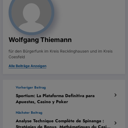
Wolfgang Thiemann
für den Bürgerfunk im Kreis Recklinghausen und im Kreis
Coesfeld
Alle Beiträge Anzeigen
Vorheriger Beitrag
Sportium: La Plataforma Definitiva para
Apuestas, Casino y Poker
Nächster Beitrag
Analyse Technique Complète de Spinanga :
Stratégies de Bonus, Mathématiques du Casino