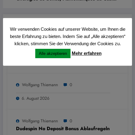
et Guide de Sécurité
ÄHNLICHE BEITRÄGE
Wir verwenden Cookies auf unserer Website, um Ihnen die
beste Erfahrung zu bieten. Indem Sie auf „Alle akzeptieren“
klicken, stimmen Sie der Verwendung der Cookies zu.
Wolfgang Thiemann
0
Mehr erfahren
Alle akzeptieren
8. August 2026
Wolfgang Thiemann
0
6. August 2026
Wolfgang Thiemann
0
Dudespin No Deposit Bonus Ablaufregeln