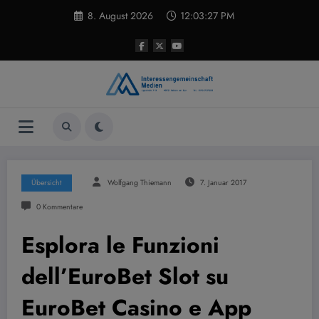
Zum
8. August 2026
12:03:28 PM
Inhalt
springen
Übersicht
Wolfgang Thiemann
7. Januar 2017
0 Kommentare
Esplora le Funzioni
dell’EuroBet Slot su
EuroBet Casino e App