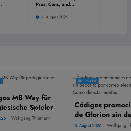
Pros, Cons, and
Alternatives
6. August 2026
ÜBERSICHT
ÜBERSICHT
Códigos promocionales
La crescit
de Glorion sin depósito
per il gio
por correo electrónico:
rischi,
Wolfgang Thiemann
5. August 2026
5. August 2026