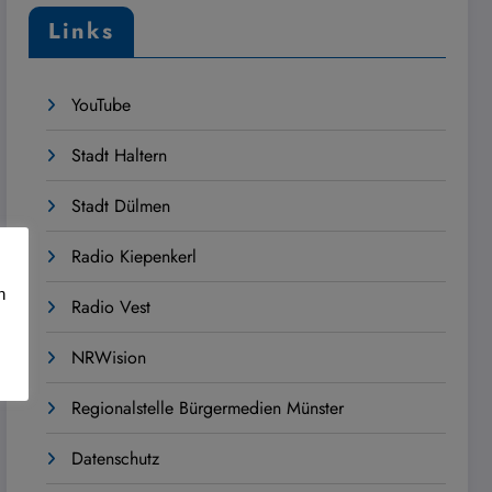
Links
YouTube
Stadt Haltern
Stadt Dülmen
Radio Kiepenkerl
n
Radio Vest
NRWision
Regionalstelle Bürgermedien Münster
Datenschutz