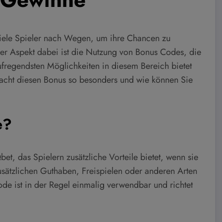
 viele Spieler nach Wegen, um ihre Chancen zu
er Aspekt dabei ist die Nutzung von Bonus Codes, die
aufregendsten Möglichkeiten in diesem Bereich bietet
acht diesen Bonus so besonders und wie können Sie
e?
et, das Spielern zusätzliche Vorteile bietet, wenn sie
usätzlichen Guthaben, Freispielen oder anderen Arten
e ist in der Regel einmalig verwendbar und richtet