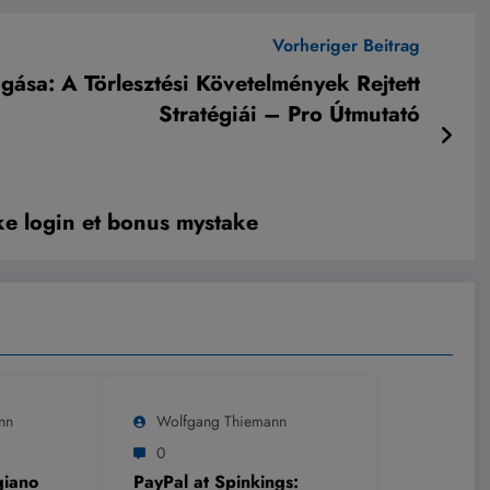
Vorheriger Beitrag
ása: A Törlesztési Követelmények Rejtett
Stratégiái – Pro Útmutató
ake login et bonus mystake
nn
Wolfgang Thiemann
0
giano
PayPal at Spinkings: