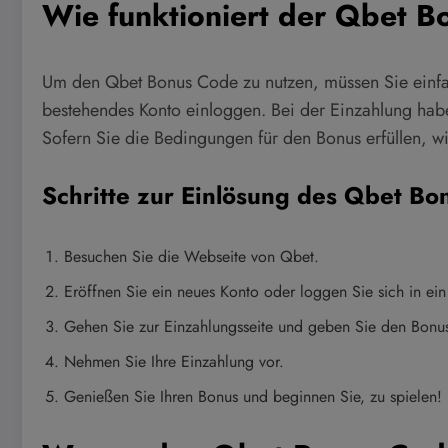
Wie funktioniert der Qbet 
Um den Qbet Bonus Code zu nutzen, müssen Sie einfach
bestehendes Konto einloggen. Bei der Einzahlung hab
Sofern Sie die Bedingungen für den Bonus erfüllen, w
Schritte zur Einlösung des Qbet B
Besuchen Sie die Webseite von Qbet.
Eröffnen Sie ein neues Konto oder loggen Sie sich in ei
Gehen Sie zur Einzahlungsseite und geben Sie den Bonu
Nehmen Sie Ihre Einzahlung vor.
Genießen Sie Ihren Bonus und beginnen Sie, zu spielen!