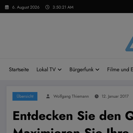
Zum
6. August 2026
3:50:22 AM
Inhalt
springen
Startseite
Lokal TV
Bürgerfunk
Filme und E
Übersicht
Wolfgang Thiemann
12. Januar 2017
Entdecken Sie den 
Maximieren Sie Ihr