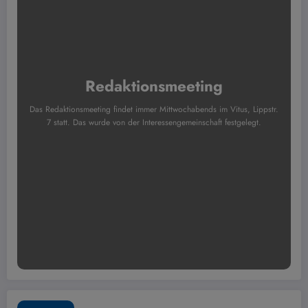
Redaktionsmeeting
Das Redaktionsmeeting findet immer Mittwochabends im Vitus, Lippstr.
7 statt. Das wurde von der Interessengemeinschaft festgelegt.