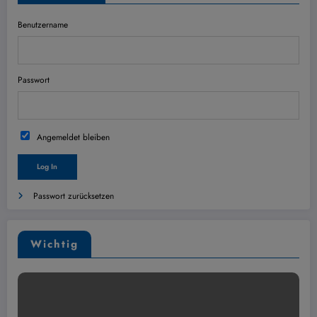
Benutzername
Passwort
Angemeldet bleiben
Passwort zurücksetzen
Wichtig