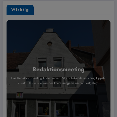
Wichtig
Redaktionsmeeting
Das Redaktionsmeeting findet immer Mittwochabends im Vitus, Lippstr.
7 statt. Das wurde von der Interessengemeinschaft festgelegt.