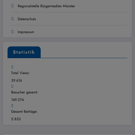
Regionalstelle Bürgermedien Münster
Datenschutz
Impressum
Statistik
Total Views:
39.616
Besucher gesamt:
149.274
Gesamt Beiträge:
5.853