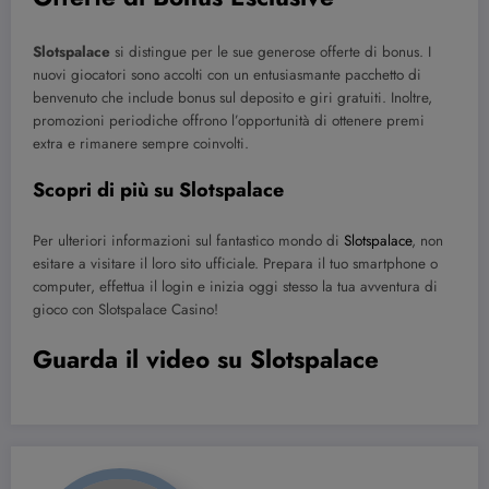
Slotspalace
si distingue per le sue generose offerte di bonus. I
nuovi giocatori sono accolti con un entusiasmante pacchetto di
benvenuto che include bonus sul deposito e giri gratuiti. Inoltre,
promozioni periodiche offrono l’opportunità di ottenere premi
extra e rimanere sempre coinvolti.
Scopri di più su Slotspalace
Per ulteriori informazioni sul fantastico mondo di
Slotspalace
, non
esitare a visitare il loro sito ufficiale. Prepara il tuo smartphone o
computer, effettua il login e inizia oggi stesso la tua avventura di
gioco con Slotspalace Casino!
Guarda il video su Slotspalace