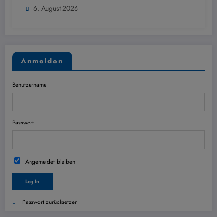
6. August 2026
Anmelden
Benutzername
Passwort
Angemeldet bleiben
Passwort zurücksetzen