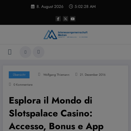
Zum
8. August 2026
5:02:28 AM
Inhalt
springen
Übersicht
Wolfgang Thiemann
21. Dezember 2016
0 Kommentare
Esplora il Mondo di
Slotspalace Casino:
Accesso, Bonus e App