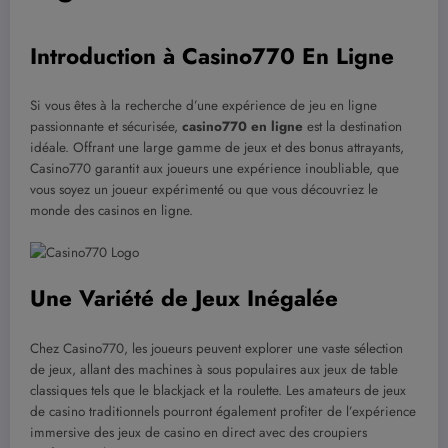
Introduction à Casino770 En Ligne
Si vous êtes à la recherche d’une expérience de jeu en ligne
passionnante et sécurisée,
casino770 en ligne
est la destination
idéale. Offrant une large gamme de jeux et des bonus attrayants,
Casino770 garantit aux joueurs une expérience inoubliable, que
vous soyez un joueur expérimenté ou que vous découvriez le
monde des casinos en ligne.
Une Variété de Jeux Inégalée
Chez Casino770, les joueurs peuvent explorer une vaste sélection
de jeux, allant des machines à sous populaires aux jeux de table
classiques tels que le blackjack et la roulette. Les amateurs de jeux
de casino traditionnels pourront également profiter de l’expérience
immersive des jeux de casino en direct avec des croupiers