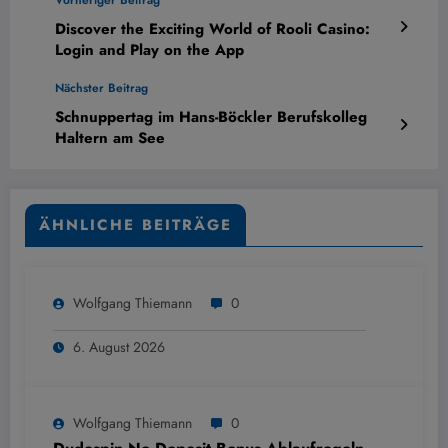
Discover the Exciting World of Rooli Casino:
Login and Play on the App
Nächster Beitrag
Schnuppertag im Hans-Böckler Berufskolleg
Haltern am See
ÄHNLICHE BEITRÄGE
Wolfgang Thiemann
0
6. August 2026
Wolfgang Thiemann
0