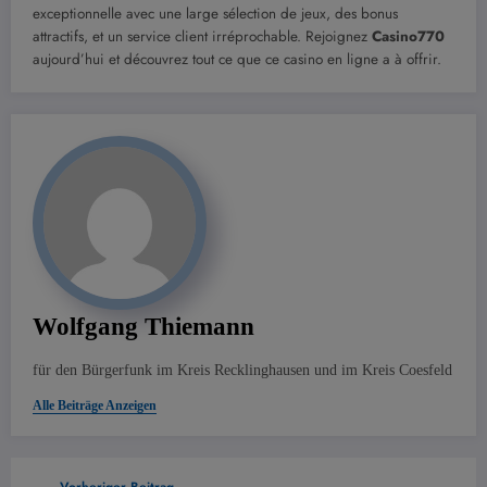
exceptionnelle avec une large sélection de jeux, des bonus
attractifs, et un service client irréprochable. Rejoignez
Casino770
aujourd’hui et découvrez tout ce que ce casino en ligne a à offrir.
Wolfgang Thiemann
für den Bürgerfunk im Kreis Recklinghausen und im Kreis Coesfeld
Alle Beiträge Anzeigen
Vorheriger Beitrag