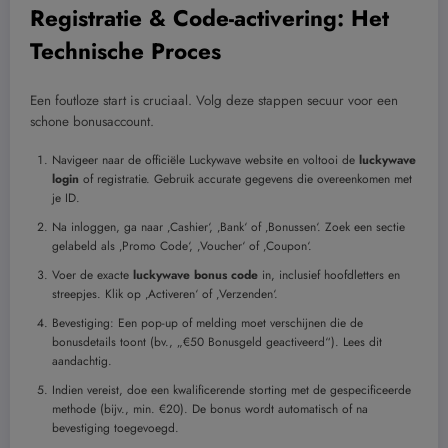
Registratie & Code-activering: Het
Technische Proces
Een foutloze start is cruciaal. Volg deze stappen secuur voor een
schone bonusaccount.
Navigeer naar de officiële Luckywave website en voltooi de
luckywave
login
of registratie. Gebruik accurate gegevens die overeenkomen met
je ID.
Na inloggen, ga naar ‚Cashier‘, ‚Bank‘ of ‚Bonussen‘. Zoek een sectie
gelabeld als ‚Promo Code‘, ‚Voucher‘ of ‚Coupon‘.
Voer de exacte
luckywave bonus code
in, inclusief hoofdletters en
streepjes. Klik op ‚Activeren‘ of ‚Verzenden‘.
Bevestiging: Een pop-up of melding moet verschijnen die de
bonusdetails toont (bv., „€50 Bonusgeld geactiveerd“). Lees dit
aandachtig.
Indien vereist, doe een kwalificerende storting met de gespecificeerde
methode (bijv., min. €20). De bonus wordt automatisch of na
bevestiging toegevoegd.