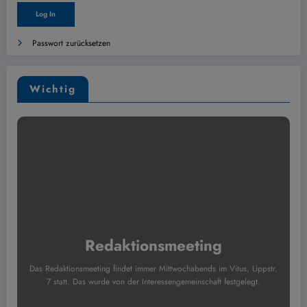
Passwort zurücksetzen
Wichtig
Redaktionsmeeting
Das Redaktionsmeeting findet immer Mittwochabends im Vitus, Lippstr.
7 statt. Das wurde von der Interessengemeinschaft festgelegt.