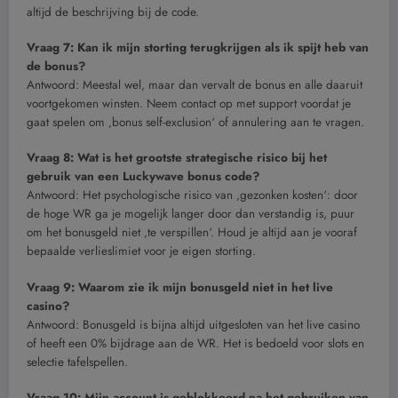
altijd de beschrijving bij de code.
Vraag 7: Kan ik mijn storting terugkrijgen als ik spijt heb van
de bonus?
Antwoord: Meestal wel, maar dan vervalt de bonus en alle daaruit
voortgekomen winsten. Neem contact op met support voordat je
gaat spelen om ‚bonus self-exclusion‘ of annulering aan te vragen.
Vraag 8: Wat is het grootste strategische risico bij het
gebruik van een Luckywave bonus code?
Antwoord: Het psychologische risico van ‚gezonken kosten‘: door
de hoge WR ga je mogelijk langer door dan verstandig is, puur
om het bonusgeld niet ‚te verspillen‘. Houd je altijd aan je vooraf
bepaalde verlieslimiet voor je eigen storting.
Vraag 9: Waarom zie ik mijn bonusgeld niet in het live
casino?
Antwoord: Bonusgeld is bijna altijd uitgesloten van het live casino
of heeft een 0% bijdrage aan de WR. Het is bedoeld voor slots en
selectie tafelspellen.
Vraag 10: Mijn account is geblokkeerd na het gebruiken van