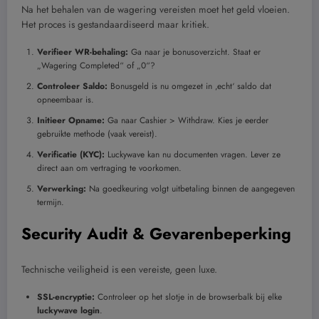
Na het behalen van de wagering vereisten moet het geld vloeien.
Het proces is gestandaardiseerd maar kritiek.
Verifieer WR-behaling:
Ga naar je bonusoverzicht. Staat er
„Wagering Completed“ of „0“?
Controleer Saldo:
Bonusgeld is nu omgezet in ‚echt‘ saldo dat
opneembaar is.
Initieer Opname:
Ga naar Cashier > Withdraw. Kies je eerder
gebruikte methode (vaak vereist).
Verificatie (KYC):
Luckywave kan nu documenten vragen. Lever ze
direct aan om vertraging te voorkomen.
Verwerking:
Na goedkeuring volgt uitbetaling binnen de aangegeven
termijn.
Security Audit & Gevarenbeperking
Technische veiligheid is een vereiste, geen luxe.
SSL-encryptie:
Controleer op het slotje in de browserbalk bij elke
luckywave login
.