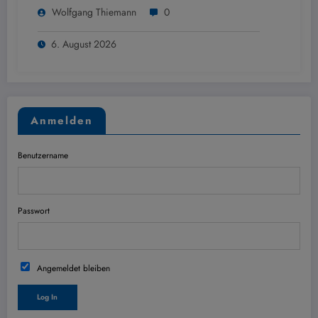
Wolfgang Thiemann
0
6. August 2026
Anmelden
Benutzername
Passwort
Angemeldet bleiben