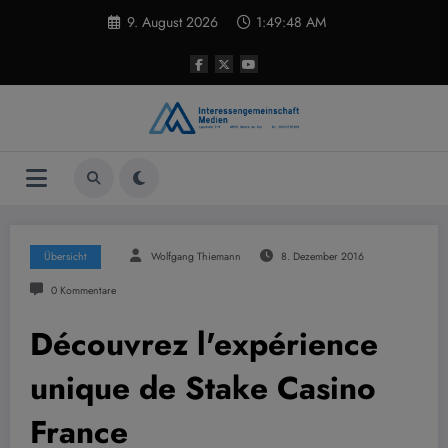
Zum
9. August 2026
1:49:49 AM
Inhalt
springen
Übersicht
Wolfgang Thiemann
8. Dezember 2016
0 Kommentare
Découvrez l'expérience
unique de Stake Casino
France