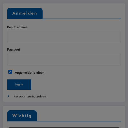
Anmelden
Benutzername
Passwort
Angemeldet bleiben
Passwort zurücksetzen
Wichtig