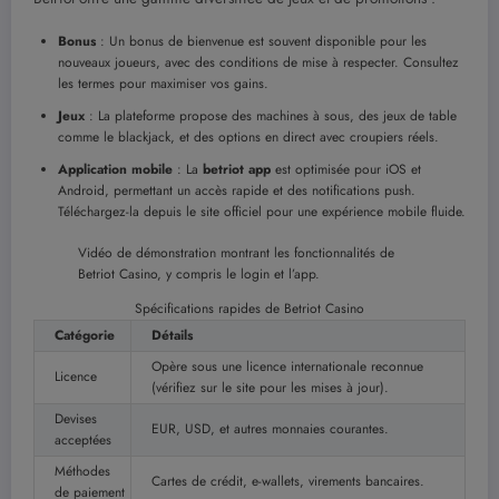
Bonus
: Un bonus de bienvenue est souvent disponible pour les
nouveaux joueurs, avec des conditions de mise à respecter. Consultez
les termes pour maximiser vos gains.
Jeux
: La plateforme propose des machines à sous, des jeux de table
comme le blackjack, et des options en direct avec croupiers réels.
Application mobile
: La
betriot app
est optimisée pour iOS et
Android, permettant un accès rapide et des notifications push.
Téléchargez-la depuis le site officiel pour une expérience mobile fluide.
Vidéo de démonstration montrant les fonctionnalités de
Betriot Casino, y compris le login et l’app.
Spécifications rapides de Betriot Casino
Catégorie
Détails
Opère sous une licence internationale reconnue
Licence
(vérifiez sur le site pour les mises à jour).
Devises
EUR, USD, et autres monnaies courantes.
acceptées
Méthodes
Cartes de crédit, e-wallets, virements bancaires.
de paiement