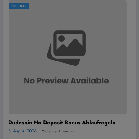
ÜBERSICHT
Ablaufregeln
Mozzart Bet Metode de Retrag
Dezavantaje, Viteza
6. August 2026