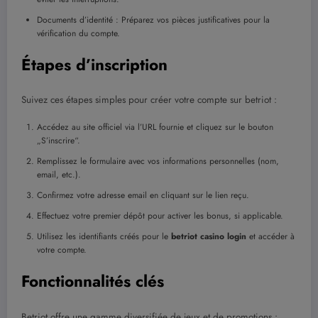
Documents d’identité : Préparez vos pièces justificatives pour la
vérification du compte.
Étapes d’inscription
Suivez ces étapes simples pour créer votre compte sur betriot :
Accédez au site officiel via l’URL fournie et cliquez sur le bouton
„S’inscrire“.
Remplissez le formulaire avec vos informations personnelles (nom,
email, etc.).
Confirmez votre adresse email en cliquant sur le lien reçu.
Effectuez votre premier dépôt pour activer les bonus, si applicable.
Utilisez les identifiants créés pour le
betriot casino login
et accéder à
votre compte.
Fonctionnalités clés
Betriot offre une gamme diversifiée de jeux et de promotions :