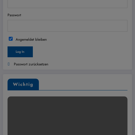
Passwort
Angemeldet bleiben
Passwort zurücksetzen
Wichtig