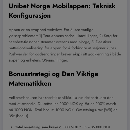
Unibet Norge Mobilappen: Teknisk
Konfigurasjon
Appen er en wrapped webview. For å løse vanlige
ytelsesproblemer: 1) Tøm appens cache i innstillinger, 2) Sørg for
at enhets-tidssonen stemmer overens med Norge, 3) Deaktiver
batterioptimalisering for appen for å forhindre at sesjoner kuttes.
Push-varsler for oddsendringer krever eksplisitt godkjenning i både
appen og enhetens OS-innstillinger.
Bonusstrategi og Den Viktige
Matematikken
Velkomstbonusen har spesifikke vilkår. La oss dekonstruere den
med et scenario: Du setter inn 1000 NOK og får en 100% match
på 1000 NOK. Total bonus: 1000 NOK. Omsetningskrav (WR) er
35x (bonus).
Total omsetning som kreves:
1000 NOK * 35 = 35 000 NOK.