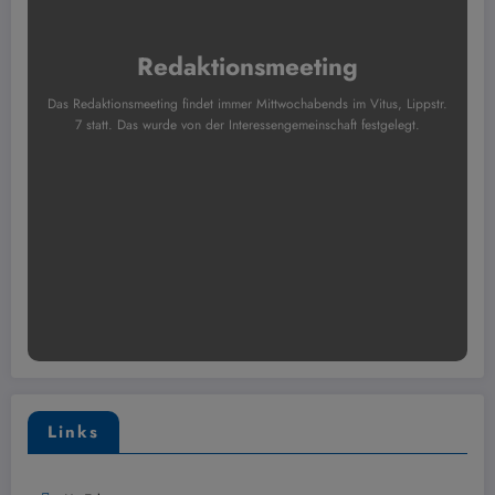
Redaktionsmeeting
Das Redaktionsmeeting findet immer Mittwochabends im Vitus, Lippstr.
7 statt. Das wurde von der Interessengemeinschaft festgelegt.
Links