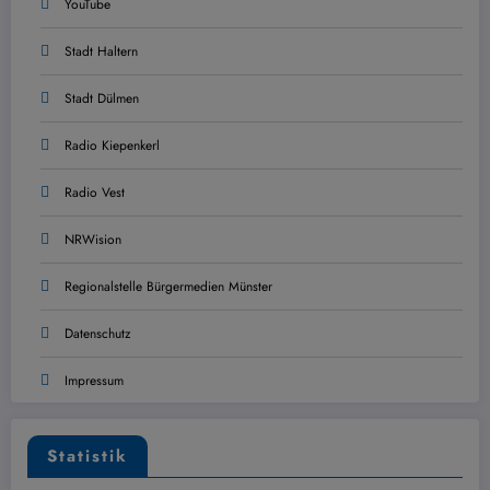
YouTube
Stadt Haltern
Stadt Dülmen
Radio Kiepenkerl
Radio Vest
NRWision
Regionalstelle Bürgermedien Münster
Datenschutz
Impressum
Statistik