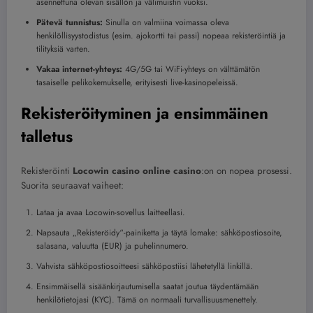
asennettuna olevan sisällön ja välimuistin vuoksi.
Pätevä tunnistus:
Sinulla on valmiina voimassa oleva
henkilöllisyystodistus (esim. ajokortti tai passi) nopeaa rekisteröintiä ja
tilityksiä varten.
Vakaa internet-yhteys:
4G/5G tai WiFi-yhteys on välttämätön
tasaiselle pelikokemukselle, erityisesti live-kasinopeleissä.
Rekisteröityminen ja ensimmäinen
talletus
Rekisteröinti
Locowin casino online casino
:on on nopea prosessi.
Suorita seuraavat vaiheet:
Lataa ja avaa Locowin-sovellus laitteellasi.
Napsauta „Rekisteröidy“-painiketta ja täytä lomake: sähköpostiosoite,
salasana, valuutta (EUR) ja puhelinnumero.
Vahvista sähköpostiosoitteesi sähköpostiisi lähetetyllä linkillä.
Ensimmäisellä sisäänkirjautumisella saatat joutua täydentämään
henkilötietojasi (KYC). Tämä on normaali turvallisuusmenettely.