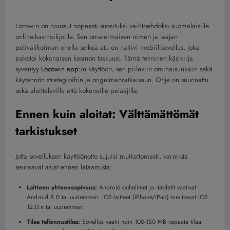
Locowin on noussut nopeasti suosituksi vaihtoehdoksi suomalaisille
online-kasinoilijoille. Sen omaleimaisen nimen ja laajan
pelivalikoiman ohella selkeä etu on natiivi mobiilisovellus, joka
paketoi kokonaisen kasinon taskuusi. Tämä tekninen käsikirja
syventyy
Locowin app
:in käyttöön, sen piileviin ominaisuuksiin sekä
käytännön strategioihin ja ongelmanratkaisuun. Ohje on suunnattu
sekä aloitteleville että kokeneille pelaajille.
Ennen kuin aloitat: Välttämättömät
tarkistukset
Jotta sovelluksen käyttöönotto sujuisi mutkattomasti, varmista
seuraavat asiat ennen lataamista:
Laitteen yhteensopivuus:
Android-puhelimet ja -tabletit vaativat
Android 8.0 tai uudemman. iOS-laitteet (iPhone/iPad) tarvitsevat iOS
12.0:n tai uudemman.
Tilaa tallennustilaa:
Sovellus vaatii noin 100-150 MB vapaata tilaa