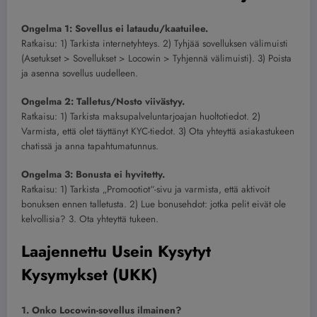
Ongelma 1: Sovellus ei lataudu/kaatuilee.
Ratkaisu: 1) Tarkista internetyhteys. 2) Tyhjää sovelluksen välimuisti
(Asetukset > Sovellukset > Locowin > Tyhjennä välimuisti). 3) Poista
ja asenna sovellus uudelleen.
Ongelma 2: Talletus/Nosto viivästyy.
Ratkaisu: 1) Tarkista maksupalveluntarjoajan huoltotiedot. 2)
Varmista, että olet täyttänyt KYC-tiedot. 3) Ota yhteyttä asiakastukeen
chatissä ja anna tapahtumatunnus.
Ongelma 3: Bonusta ei hyvitetty.
Ratkaisu: 1) Tarkista „Promootiot“-sivu ja varmista, että aktivoit
bonuksen ennen talletusta. 2) Lue bonusehdot: jotka pelit eivät ole
kelvollisia? 3. Ota yhteyttä tukeen.
Laajennettu Usein Kysytyt
Kysymykset (UKK)
1. Onko Locowin-sovellus ilmainen?