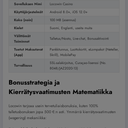
Sovelluksen Nimi
Locowin Casino
Käyttöjärjestelmät
Android 8.0+, iOS 12.0+
Koko (noin)
100 MB (asennus)
Kielet
Suomi, Englanti, useita muita
Välittömät
Talletus/Nosto, Live-chat, Bonusaktivointi
Toiminnot
Tuetut Maksutavat
Pankkitunnus, Luottokortit, eLompakot (Neteller,
(App)
Skrill), MobilePay
SSL-salakirjoitus, Curaçao-lisenssi (No.
Turvallisuus
8048/JAZ2020-13)
Bonusstrategia ja
Kierrätysvaatimusten Matematiikka
Locowin tarjoaa usein tervetuliaisbonuksia, kuten 100%
talletusbonuksen jopa 500 €:n asti. Ymmärrä kierrätysvaatimusten
(
wagering
) mekaniikka: