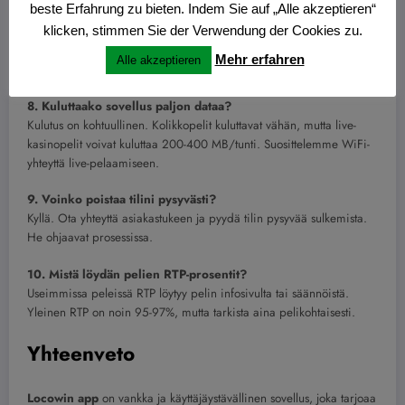
beste Erfahrung zu bieten. Indem Sie auf „Alle akzeptieren“
klicken, stimmen Sie der Verwendung der Cookies zu.
7. Onko sovelluksessa live-chat-tuki suomeksi?
Kyllä, Locowin tarjoaa asiakastukea suomeksi sekä chatissä että
Mehr erfahren
Alle akzeptieren
sähköpostitse.
8. Kuluttaako sovellus paljon dataa?
Kulutus on kohtuullinen. Kolikkopelit kuluttavat vähän, mutta live-
kasinopelit voivat kuluttaa 200-400 MB/tunti. Suosittelemme WiFi-
yhteyttä live-pelaamiseen.
9. Voinko poistaa tilini pysyvästi?
Kyllä. Ota yhteyttä asiakastukeen ja pyydä tilin pysyvää sulkemista.
He ohjaavat prosessissa.
10. Mistä löydän pelien RTP-prosentit?
Useimmissa peleissä RTP löytyy pelin infosivulta tai säännöistä.
Yleinen RTP on noin 95-97%, mutta tarkista aina pelikohtaisesti.
Yhteenveto
Locowin app
on vankka ja käyttäjäystävällinen sovellus, joka tarjoaa