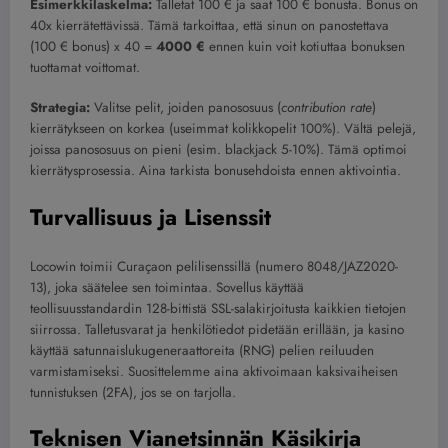
Esimerkkilaskelma:
Talletat 100 € ja saat 100 € bonusta. Bonus on
40x kierrätettävissä. Tämä tarkoittaa, että sinun on panostettava
(100 € bonus) x 40 =
4000 €
ennen kuin voit kotiuttaa bonuksen
tuottamat voittomat.
Strategia:
Valitse pelit, joiden panososuus (
contribution rate
)
kierrätykseen on korkea (useimmat kolikkopelit 100%). Vältä pelejä,
joissa panososuus on pieni (esim. blackjack 5-10%). Tämä optimoi
kierrätysprosessia. Aina tarkista bonusehdoista ennen aktivointia.
Turvallisuus ja Lisenssit
Locowin toimii Curaçaon pelilisenssillä (numero 8048/JAZ2020-
13), joka säätelee sen toimintaa. Sovellus käyttää
teollisuusstandardin 128-bittistä SSL-salakirjoitusta kaikkien tietojen
siirrossa. Talletusvarat ja henkilötiedot pidetään erillään, ja kasino
käyttää satunnaislukugeneraattoreita (RNG) pelien reiluuden
varmistamiseksi. Suosittelemme aina aktivoimaan kaksivaiheisen
tunnistuksen (2FA), jos se on tarjolla.
Teknisen Vianetsinnän Käsikirja