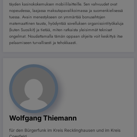
täyden kasinokokemuksen mobiililaitteille. Sen vahvuudet ovat
nopeudessa, laajassa maksutapavalikoimassa ja suomenkielisessä
tuessa. Avain menestykseen on ymmärtää bonusehtojen
matemaattinen tausta, hyödyntää sovelluksen organisointityökaluja
(kuten Suosikit) ja tietää, miten ratkaista yleisimmät tekniset
ongelmat. Noudattamalla tämän oppaan ohjeita voit keskittyä itse
pelaamiseen turvallisesti ja tehokkaasti.
Wolfgang Thiemann
für den Bürgerfunk im Kreis Recklinghausen und im Kreis
Coesfeld