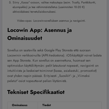
Siirry „Kassa“-osioon, valitse maksutapa (esim. Trustly, Pankkikortti,
eLompakko) ja tee vähimmäistalletus (useimmiten 10-20 €)
aktivoidaksesi tervetuliaisbonuksesi.
Video-opas: Locowin-sovelluksen asennus ja navigointi.
Locowin App: Asennus ja
Ominaisuudet
Sovellus on saatavilla sekä Google Play Storesta että suoraan
Locowinin verkkosivuilta (APK-tiedostona). iOS-käyttäjät voivat ladata
sen App Storesta. Kun sovellus on asennettuna, huomaat sen
optimoidun käyttöliittymän: pelit latautuvat nopeasti, navigointi on
intuitiivista ja keskeiset toiminnot (kassa, asiakastuki, promootiot)
ovat yhden napin päässä. Erityisesti „Suosikit“- ja „Viimeksi
pelatut“-osiot nopeuttavat pelien löytämistä.
Tekniset Specifikaatiot
Ominaisuus
Tiedot