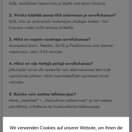
Kyllä, sovelluksen lataaminen ja käyttö ovat täysin ilmaisia.
2. Voinko käyttää samaa tiliä selaimessa ja sovelluksessa?
Kyllä, tilisi on synkronoitu molempien alustojen kesken. Voit
kirjautua sisään millä tahansa laitteella.
3. Mikä on nopein nostotapa sovelluksessa?
eLompakot (esim. Neteller, Skrill) ja Pankkitunnus ovat yleensä
nopeimpia, usein 0-24 tunnissa.
4. Miksi en näe tiettyjä pelejä sovelluksessa?
Jotkut pelit voivat olla saatavilla vain selainversiossa teknisistä
rajoituksista johtuen. Myös maantieteelliset rajoitukset voivat
vaikuttaa.
5. Kuinka voin asettaa talletusrajan?
Mene „Asetukset“ > „Vastuullinen pelaaminen“ ja voit asettaa
päivittäisiä, viikottaisia tai kuukausittaisia talletusrajoja.
6. Mitä teen, jos unohdan salasanani?
Käytä „Unohtuiko salasana?“ -linkkiä kirjautumisnäytöllä. Saat
Wir verwenden Cookies auf unserer Website, um Ihnen die
salasananpalautuslinkin sähköpostiisi.