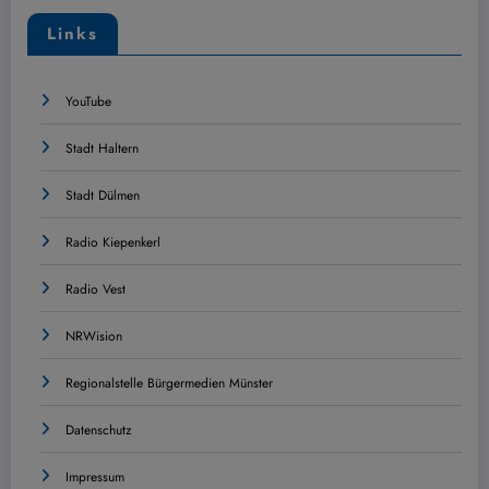
Links
YouTube
Stadt Haltern
Stadt Dülmen
Radio Kiepenkerl
Radio Vest
NRWision
Regionalstelle Bürgermedien Münster
Datenschutz
Impressum