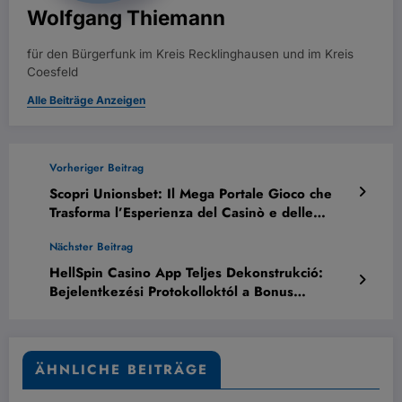
Wolfgang Thiemann
für den Bürgerfunk im Kreis Recklinghausen und im Kreis
Coesfeld
Alle Beiträge Anzeigen
Vorheriger Beitrag
Scopri Unionsbet: Il Mega Portale Gioco che
Trasforma l’Esperienza del Casinò e delle
Scommesse
Nächster Beitrag
HellSpin Casino App Teljes Dekonstrukció:
Bejelentkezési Protokolloktól a Bonus
Matematikáig
ÄHNLICHE BEITRÄGE