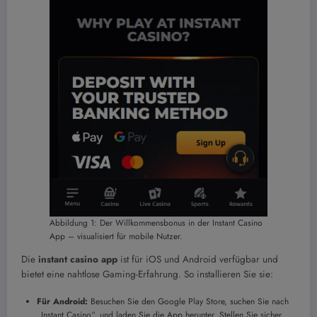
Abbildung 1: Der Willkommensbonus in der Instant Casino
App – visualisiert für mobile Nutzer.
Die
instant casino app
ist für iOS und Android verfügbar und
bietet eine nahtlose Gaming-Erfahrung. So installieren Sie sie:
Für Android:
Besuchen Sie den Google Play Store, suchen Sie nach
„Instant Casino“, und laden Sie die App herunter. Stellen Sie sicher,