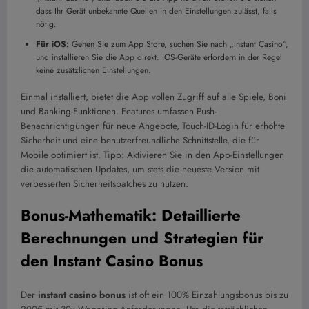
dass Ihr Gerät unbekannte Quellen in den Einstellungen zulässt, falls
nötig.
Für iOS:
Gehen Sie zum App Store, suchen Sie nach „Instant Casino“,
und installieren Sie die App direkt. iOS-Geräte erfordern in der Regel
keine zusätzlichen Einstellungen.
Einmal installiert, bietet die App vollen Zugriff auf alle Spiele, Boni
und Banking-Funktionen. Features umfassen Push-
Benachrichtigungen für neue Angebote, Touch-ID-Login für erhöhte
Sicherheit und eine benutzerfreundliche Schnittstelle, die für
Mobile optimiert ist. Tipp: Aktivieren Sie in den App-Einstellungen
die automatischen Updates, um stets die neueste Version mit
verbesserten Sicherheitspatches zu nutzen.
Bonus-Mathematik: Detaillierte
Berechnungen und Strategien für
den Instant Casino Bonus
Der
instant casino bonus
ist oft ein 100% Einzahlungsbonus bis zu