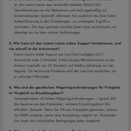
Ja, die instant casino app verwendet dieselbe 256-bit SSL-
Verschlüsselung wie die Webversion und wird regelmäßig auf
Sicherheitslücken überprüft. Aktivieren Sie zusätzlich die Zwei-Faktor-
Authentifizierung in den Einstellungen, um unbefugten Zugriff zu
verhindern. Die App speichert sensible Daten lokal verschlüsselt und
überträgt sie nur über sichere Verbindungen.
3. Wie kann ich den instant casino online Support kontaktieren, und
wie schnell ist die Antwortzeit?
Instant Casino bietet Support per Live-Chat (verfügbar 24/7,
Antwortzeit unter 2 Minuten), E-Mail (support@instant-casino.co.de,
Antwort innerhalb von 24 Stunden) und Telefon (abhängig von der
Region). Für technische Probleme wird der Live-Chat empfohlen, da
er sofortige Hilfe bietet.
4. Was sind die spezifischen Wagering-Anforderungen für Freispiele
im Vergleich zu Einzahlungsboni?
Freispiele haben oft höhere Wagering-Anforderungen – typisch 40x
die Gewinne aus den Freispielen, während Einzahlungsboni 30x
erfordern. Beispiel: Wenn Sie 10€ aus Freispielen gewinnen, müssen
Sie 400€ umsetzen, bevor eine Auszahlung möglich ist. Überprüfen
Sie immer die individuellen Bedingungen jedes Angebots.