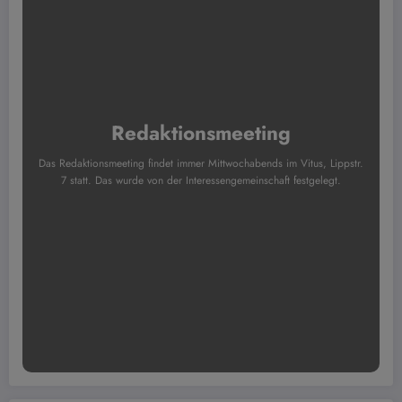
Redaktionsmeeting
Das Redaktionsmeeting findet immer Mittwochabends im Vitus, Lippstr.
7 statt. Das wurde von der Interessengemeinschaft festgelegt.