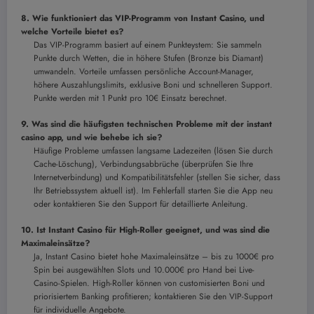
8. Wie funktioniert das VIP-Programm von Instant Casino, und
welche Vorteile bietet es?
Das VIP-Programm basiert auf einem Punkteystem: Sie sammeln
Punkte durch Wetten, die in höhere Stufen (Bronze bis Diamant)
umwandeln. Vorteile umfassen persönliche Account-Manager,
höhere Auszahlungslimits, exklusive Boni und schnelleren Support.
Punkte werden mit 1 Punkt pro 10€ Einsatz berechnet.
9. Was sind die häufigsten technischen Probleme mit der instant
casino app, und wie behebe ich sie?
Häufige Probleme umfassen langsame Ladezeiten (lösen Sie durch
Cache-Löschung), Verbindungsabbrüche (überprüfen Sie Ihre
Internetverbindung) und Kompatibilitätsfehler (stellen Sie sicher, dass
Ihr Betriebssystem aktuell ist). Im Fehlerfall starten Sie die App neu
oder kontaktieren Sie den Support für detaillierte Anleitung.
10. Ist Instant Casino für High-Roller geeignet, und was sind die
Maximaleinsätze?
Ja, Instant Casino bietet hohe Maximaleinsätze – bis zu 1000€ pro
Spin bei ausgewählten Slots und 10.000€ pro Hand bei Live-
Casino-Spielen. High-Roller können von customisierten Boni und
priorisiertem Banking profitieren; kontaktieren Sie den VIP-Support
für individuelle Angebote.