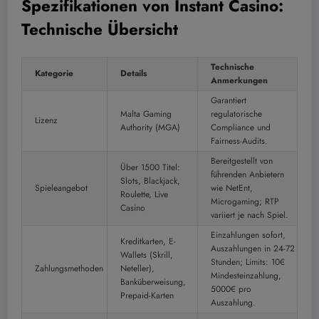
Spezifikationen von Instant Casino:
Technische Übersicht
Technische
Kategorie
Details
Anmerkungen
Garantiert
Malta Gaming
regulatorische
Lizenz
Authority (MGA)
Compliance und
Fairness-Audits.
Bereitgestellt von
Über 1500 Titel:
führenden Anbietern
Slots, Blackjack,
Spieleangebot
wie NetEnt,
Roulette, Live
Microgaming; RTP
Casino
variiert je nach Spiel.
Einzahlungen sofort,
Kreditkarten, E-
Auszahlungen in 24-72
Wallets (Skrill,
Stunden; Limits: 10€
Zahlungsmethoden
Neteller),
Mindesteinzahlung,
Banküberweisung,
5000€ pro
Prepaid-Karten
Auszahlung.