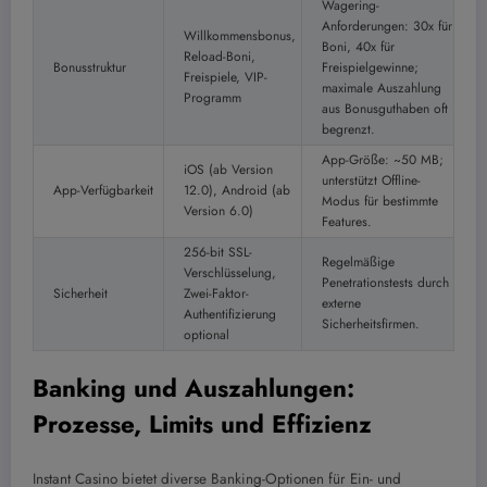
Wagering-
Anforderungen: 30x für
Willkommensbonus,
Boni, 40x für
Reload-Boni,
Bonusstruktur
Freispielgewinne;
Freispiele, VIP-
maximale Auszahlung
Programm
aus Bonusguthaben oft
begrenzt.
App-Größe: ~50 MB;
iOS (ab Version
unterstützt Offline-
App-Verfügbarkeit
12.0), Android (ab
Modus für bestimmte
Version 6.0)
Features.
256-bit SSL-
Regelmäßige
Verschlüsselung,
Penetrationstests durch
Sicherheit
Zwei-Faktor-
externe
Authentifizierung
Sicherheitsfirmen.
optional
Banking und Auszahlungen:
Prozesse, Limits und Effizienz
Instant Casino bietet diverse Banking-Optionen für Ein- und