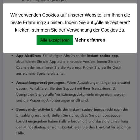
Technische Probleme können auftreten; hier sind detaillierte
Wir verwenden Cookies auf unserer Website, um Ihnen die
Lösungen:
beste Erfahrung zu bieten. Indem Sie auf „Alle akzeptieren“
Login-Fehler:
Wenn Sie sich nicht anmelden können, überprüfen Sie
klicken, stimmen Sie der Verwendung der Cookies zu.
Ihre Anmeldedaten auf Tippfehler. Setzen Sie Ihr Passwort über die
Mehr erfahren
„Passwort vergessen“-Funktion zurück. Stellen Sie sicher, dass Cookies
Alle akzeptieren
in Ihrem Browser aktiviert sind.
App-Abstürze:
Bei häufigen Abstürzen der
instant casino app
,
aktualisieren Sie die App auf die neueste Version, leeren Sie den
Cache oder installieren Sie die App neu. Prüfen Sie, ob Ihr Gerät
ausreichend Speicherplatz hat.
Auszahlungsverzögerungen:
Wenn Auszahlungen länger als erwartet
dauern, kontaktieren Sie den Support mit Ihrer Transaktions-ID.
Überprüfen Sie, ob alle Verifizierungsdokumente eingereicht wurden
und die Wagering-Anforderungen erfüllt sind.
Bonus nicht aktiviert:
Falls der
instant casino bonus
nicht nach der
Einzahlung erscheint, stellen Sie sicher, dass Sie den Bonuscode
korrekt eingegeben haben (falls erforderlich) und dass die Einzahlung
den Mindestbetrag erreicht. Kontaktieren Sie den Live-Chat für sofortige
Hilfe.