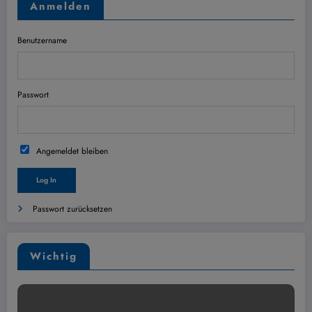
Anmelden
Benutzername
Passwort
Angemeldet bleiben
Passwort zurücksetzen
Wichtig