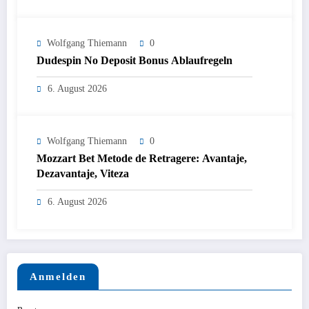
Wolfgang Thiemann
0
Dudespin No Deposit Bonus Ablaufregeln
6. August 2026
Wolfgang Thiemann
0
Mozzart Bet Metode de Retragere: Avantaje,
Dezavantaje, Viteza
6. August 2026
Anmelden