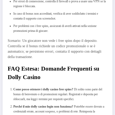
Per errori di connessione, controlla il firewall o prova a usare una VPN se la
regione è bloccata.
In caso di bonus non accreditati, verifica di aver soddisfatto i termini e
contatta il supporto con screenshot.
Per problemi con i free spins, assicurati di averli attivati nella sezione
promozioni prima di giocare.
Scenario: Un giocatore non vede i free spins dopo il deposito.
Controlla se il bonus richiede un codice promozionale o se è
automatico; se persistono errori, contatta il supporto con dettagli
della transazione.
FAQ Estesa: Domande Frequenti su
Dolly Casino
Come posso ottenere i dolly casino free spins?
Di solito sono parte del
bonus di benvenuto o di promozioni regolari. Registrati e deposita per
sbloccarli, ma leggi i termini per requisiti specifici.
Perché il mio dolly casino login non funziona?
Potrebbe essere dovuto a
credenziali errate, account sospeso, o problemi di rete. Reimposta la