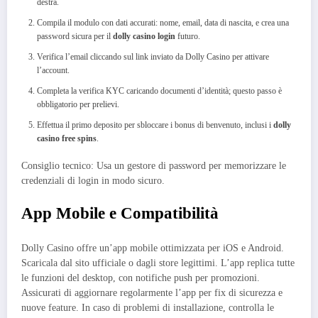
destra.
Compila il modulo con dati accurati: nome, email, data di nascita, e crea una
password sicura per il
dolly casino login
futuro.
Verifica l’email cliccando sul link inviato da Dolly Casino per attivare
l’account.
Completa la verifica KYC caricando documenti d’identità; questo passo è
obbligatorio per prelievi.
Effettua il primo deposito per sbloccare i bonus di benvenuto, inclusi i
dolly
casino free spins
.
Consiglio tecnico: Usa un gestore di password per memorizzare le
credenziali di login in modo sicuro.
App Mobile e Compatibilità
Dolly Casino offre un’app mobile ottimizzata per iOS e Android.
Scaricala dal sito ufficiale o dagli store legittimi. L’app replica tutte
le funzioni del desktop, con notifiche push per promozioni.
Assicurati di aggiornare regolarmente l’app per fix di sicurezza e
nuove feature. In caso di problemi di installazione, controlla le