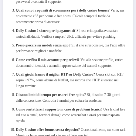
password o contatta il supporto.
Quali sono i requisiti di scommessa per i dolly casino bonus?
Varia, ma
tipicamente x35 per bonus e free spins. Calcola sempre il totale da
scommettere prima di accettare.
Dolly Casino è sicuro per i pagamenti?
Sì, usa crittografia avanzata e
metodi affidabili. Verifica sempre l’URL ufficiale per evitare phishing.
Posso giocare su mobile senza app?
Sì, il sito è responsive, ma l’app offre
performance migliori e notifiche.
Come verifico il mio account per prelievi?
Vai alla sezione profilo, carica
documenti d’identità, e attendi l’approvazione del team di supporto.
Quali giochi hanno il miglior RTP su Dolly Casino?
Cerca slot con RTP
sopra il 97%, come alcune di NetEnt, ma ricorda che l’RTP è teorico nel
lungo termine.
Ci sono limiti di tempo per usare i free spins?
Sì, di solito 7-30 giorni
dalla concessione. Controlla i termini per evitare la scadenza.
Come contattare il supporto in caso di problemi tecnici?
Usa la chat live
sul sito o email; fornisci dettagli come screenshot e orari per una risposta
rapida.
Dolly Casino offre bonus senza deposito?
Occasionalmente, ma sono rari.
Monitora le promozioni sul sito per offerte speciali.