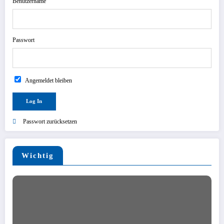
Benutzername
Passwort
Angemeldet bleiben
Passwort zurücksetzen
Wichtig