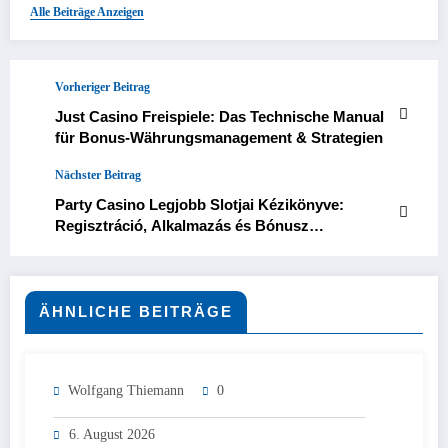
Alle Beiträge Anzeigen
Vorheriger Beitrag
Just Casino Freispiele: Das Technische Manual
für Bonus-Währungsmanagement & Strategien
Nächster Beitrag
Party Casino Legjobb Slotjai Kézikönyve:
Regisztráció, Alkalmazás és Bónusz
Számítások
ÄHNLICHE BEITRÄGE
Wolfgang Thiemann
0
6. August 2026