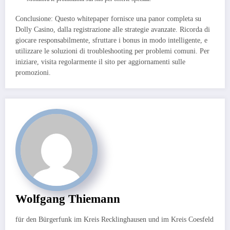
Conclusione: Questo whitepaper fornisce una panor completa su
Dolly Casino, dalla registrazione alle strategie avanzate. Ricorda di
giocare responsabilmente, sfruttare i bonus in modo intelligente, e
utilizzare le soluzioni di troubleshooting per problemi comuni. Per
iniziare, visita regolarmente il sito per aggiornamenti sulle
promozioni.
Wolfgang Thiemann
für den Bürgerfunk im Kreis Recklinghausen und im Kreis Coesfeld