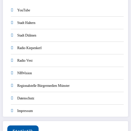
YouTube
Stadt Haltern
Stadt Dülmen
Radio Kiepenkerl
Radio Vest
NRWision
Regionalstelle Bürgermedien Münster
Datenschutz
Impressum
Statistik