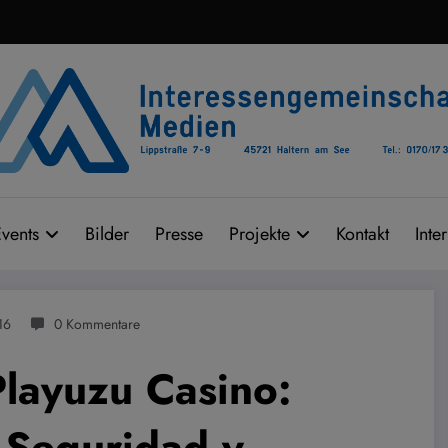
vents
Bilder
Presse
Projekte
Kontakt
Inte
16
0 Kommentare
Playuzu Casino:
 Seguridad y