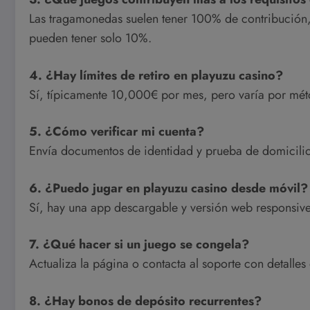
Las tragamonedas suelen tener 100% de contribución
pueden tener solo 10%.
4. ¿Hay límites de retiro en playuzu casino?
Sí, típicamente 10,000€ por mes, pero varía por mét
5. ¿Cómo verificar mi cuenta?
Envía documentos de identidad y prueba de domicilio 
6. ¿Puedo jugar en playuzu casino desde móvil?
Sí, hay una app descargable y versión web responsiv
7. ¿Qué hacer si un juego se congela?
Actualiza la página o contacta al soporte con detalles 
8. ¿Hay bonos de depósito recurrentes?