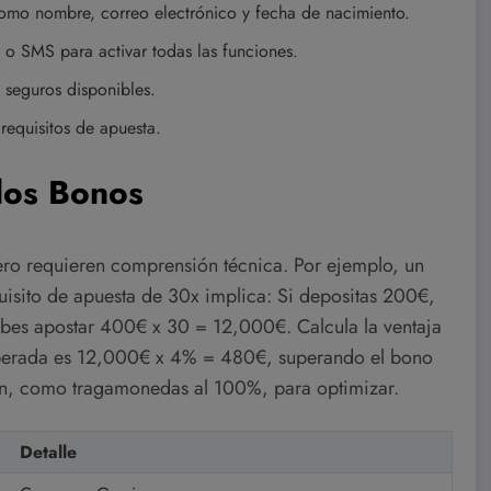
como nombre, correo electrónico y fecha de nacimiento.
o o SMS para activar todas las funciones.
 seguros disponibles.
requisitos de apuesta.
 los Bonos
ero requieren comprensión técnica. Por ejemplo, un
sito de apuesta de 30x implica: Si depositas 200€,
debes apostar 400€ x 30 = 12,000€. Calcula la ventaja
esperada es 12,000€ x 4% = 480€, superando el bono
ión, como tragamonedas al 100%, para optimizar.
Detalle