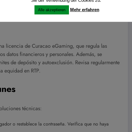
Sie der Verwendung der Cookies zu.
Mehr erfahren
Alle akzeptieren
una licencia de Curacao eGaming, que regula las
los datos financieros y personales. Además, se
ites de depósito y autoexclusión. Revisa regularmente
 la equidad en RTP.
unes
oluciones técnicas:
gador o restablece la contraseña. Verifica que no haya