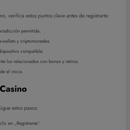
o, verifica estos puntos clave antes de registrarte:
risdicción permitida.
e-wallets y criptomonedas.
dispositivo compatible.
nte los relacionados con bonos y retiros.
e el inicio.
 Casino
Sigue estos pasos:
clic en „Registrarse“.