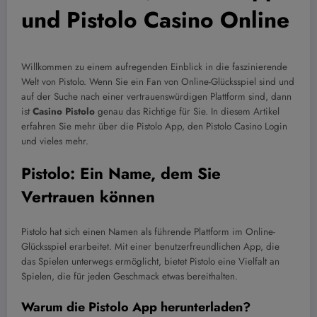
und Pistolo Casino Online
Willkommen zu einem aufregenden Einblick in die faszinierende
Welt von Pistolo. Wenn Sie ein Fan von Online-Glücksspiel sind und
auf der Suche nach einer vertrauenswürdigen Plattform sind, dann
ist
Casino Pistolo
genau das Richtige für Sie. In diesem Artikel
erfahren Sie mehr über die Pistolo App, den Pistolo Casino Login
und vieles mehr.
Pistolo: Ein Name, dem Sie
Vertrauen können
Pistolo hat sich einen Namen als führende Plattform im Online-
Glücksspiel erarbeitet. Mit einer benutzerfreundlichen App, die
das Spielen unterwegs ermöglicht, bietet Pistolo eine Vielfalt an
Spielen, die für jeden Geschmack etwas bereithalten.
Warum die Pistolo App herunterladen?