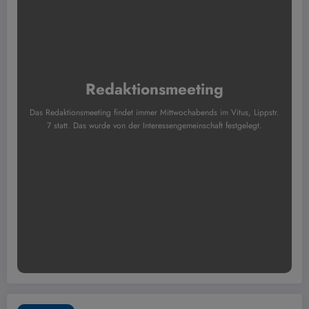
Redaktionsmeeting
Das Redaktionsmeeting findet immer Mittwochabends im Vitus, Lippstr.
7 statt. Das wurde von der Interessengemeinschaft festgelegt.