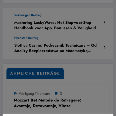
Vorheriger Beitrag
Mastering LuckyWave: Het Stap-voor-Stap
Handbook voor App, Bonussen & Veiligheid
Nächster Beitrag
Slottica Casino: Podręcznik Techniczny – Od
Analizy Bezpieczeństwa po Matematykę
Bonusów
ÄHNLICHE BEITRÄGE
Wolfgang Thiemann
0
Mozzart Bet Metode de Retragere:
Avantaje, Dezavantaje, Viteza