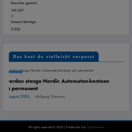
Besucher gesamt:
149.229
Gesamt Beiträge:
5.852
Das hast du vielleicht verpasst
ÜBERSICHT
en-kontoen
Digital kontoutskrift for Arcticbet-
6. August 2026
Wolfgang Thiemann
All rights reserved © 2025 | Präsentiert von
SpiceThemes