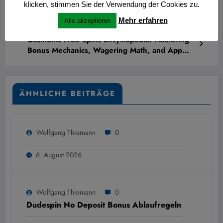
klicken, stimmen Sie der Verwendung der Cookies zu.
pour le Casino Vegasino en Ligne
Mehr erfahren
Alle akzeptieren
Nächster Beitrag
Casinonic Free Spins Encyclopedia: Mastering
Bonus Mechanics, Wagering Math, and App
Integration
ÄHNLICHE BEITRÄGE
Wolfgang Thiemann
0
6. August 2026
Wolfgang Thiemann
0
Dudespin No Deposit Bonus Ablaufregeln