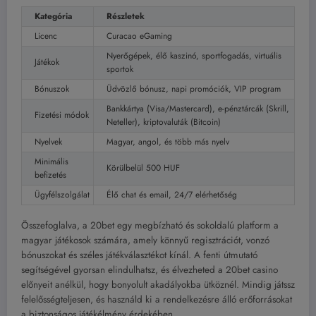
Kategória
Részletek
Licenc
Curacao eGaming
Nyerőgépek, élő kaszinó, sportfogadás, virtuális
Játékok
sportok
Bónuszok
Üdvözlő bónusz, napi promóciók, VIP program
Bankkártya (Visa/Mastercard), e-pénztárcák (Skrill,
Fizetési módok
Neteller), kriptovaluták (Bitcoin)
Nyelvek
Magyar, angol, és több más nyelv
Minimális
Körülbelül 500 HUF
befizetés
Ügyfélszolgálat
Élő chat és email, 24/7 elérhetőség
Összefoglalva, a 20bet egy megbízható és sokoldalú platform a
magyar játékosok számára, amely könnyű regisztrációt, vonzó
bónuszokat és széles játékválasztékot kínál. A fenti útmutató
segítségével gyorsan elindulhatsz, és élvezheted a 20bet casino
előnyeit anélkül, hogy bonyolult akadályokba ütköznél. Mindig játssz
felelősségteljesen, és használd ki a rendelkezésre álló erőforrásokat
a biztonságos játékélmény érdekében.