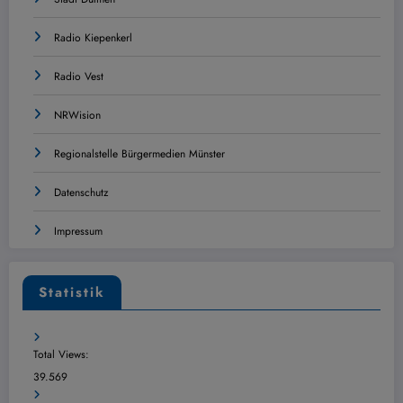
Radio Kiepenkerl
Radio Vest
NRWision
Regionalstelle Bürgermedien Münster
Datenschutz
Impressum
Statistik
Total Views:
39.569