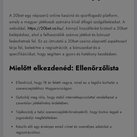
A 20bet egy népszerű online kaszinó és sportfogadó platform,
amely a magyar játékosok számára kínál átfogó szolgáltatásokat. A
weboldal,
https://20bet.co.hu/
, könnyű hozzáférést biztosít a 20bet
belépéshez, ahol a felhasználók számos játékot és bónuszt
fedezhetnek fel. Ez az útmutató a 20bet casino alapvető aspektusait
tárja fel, beleértve a regisztrációt, a bónuszokat és a
specifikációkat, hogy segítsen a gyors és hatékony kezdésben.
Mielőtt elkezdenéd: Ellenőrzőlista
Ellenőrizd, hogy 18 év feletti vagy-e, mivel ez a legális korhatár a
szerencsejátékhoz Magyarországon.
Győződj meg róla, hogy stabil internetkapcsolattal rendelkezel a
zavartalan játékélmény érdekében.
Tájékozódj a helyi szerencsejáték-törvényekről, hogy biztos legyél a
jogszabályi megfelelésben.
Készíts elő egy érvényes email címet és személyes adatokat a
regisztrációhoz.