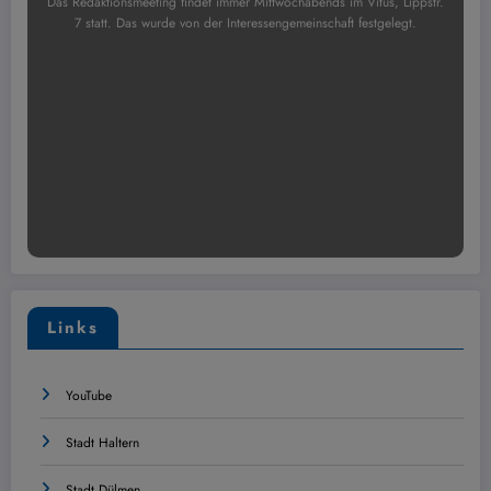
Das Redaktionsmeeting findet immer Mittwochabends im Vitus, Lippstr.
7 statt. Das wurde von der Interessengemeinschaft festgelegt.
Links
YouTube
Stadt Haltern
Stadt Dülmen