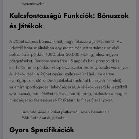
nyereményeket.
Kulcsfontosságú Funkciók: Bónuszok
és Játékok
A 20bet számos bónuszt kínál, hogy fokozza a játékélményt. Az
üdvözlő bónusz általában egy match bónuszt tartalmaz az első
befizetésre, például 100% akár 50.000 HUF-ig, plusz ingyen
pörgetéseket. Rendszeresen frissülő napi és heti promóciók is
elérhetők, mint például készpénzvisszatérítés és speciális versenyek.
A játékok terén a 20bet casino széles skálát kínál, beleértve
nyerőgépeket, élő kaszinó játékokat (például blackjack és rulett),
valamint sportfogadási lehetőségeket. A játékok vezető fejlesztőktől
származnak, mint NetEnt és Evolution Gaming, biztosítva a magas
minőséget és tisztességes RTP (Return to Player) arányokat.
Bemutató videó a 20bet platformról, amely bemutatja a
főbb funkciókat és játékokat.
Gyors Specifikációk