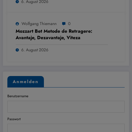
6. August 2026
Wolfgang Thiemann
0
Mozzart Bet Metode de Retragere:
Avantaje, Dezavantaje, Viteza
6. August 2026
Anmelden
Benutzername
Passwort