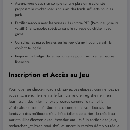
Assurez-vous d’avoir un compte sur une plateforme autorisée
proposant le chicken road slot, avec des fonds suffisants pour les
paris.
Familiarisez-vous avec les termes clés comme RTP (Retour au Joueur),
volatilité, et symboles spéciaux dans le contexte du chicken road
game.
Consultez les règles locales sur les jeux d’argent pour garantir la
conformité légale.
Préparez un budget de jeu responsable pour minimiser les risques
financiers.
Inscription et Accès au Jeu
Pour jouer au chicken road slot, suivez ces étapes : commencez par
vous inscrire sur le site via le formulaire d’enregistrement, en
fournissant des informations précises comme l’email et la
vérification d’identité. Une fois le compte activé, déposez des
fonds via des méthodes sécurisées telles que cartes de crédit ou
portefeuilles électroniques. Accédez ensuite à la section des jeux,
recherchez „chicken road slot“, et lancez la version démo ou réelle.