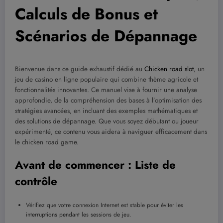
Calculs de Bonus et
Scénarios de Dépannage
Bienvenue dans ce guide exhaustif dédié au
Chicken road slot
, un
jeu de casino en ligne populaire qui combine thème agricole et
fonctionnalités innovantes. Ce manuel vise à fournir une analyse
approfondie, de la compréhension des bases à l’optimisation des
stratégies avancées, en incluant des exemples mathématiques et
des solutions de dépannage. Que vous soyez débutant ou joueur
expérimenté, ce contenu vous aidera à naviguer efficacement dans
le chicken road game.
Avant de commencer : Liste de
contrôle
Vérifiez que votre connexion Internet est stable pour éviter les
interruptions pendant les sessions de jeu.