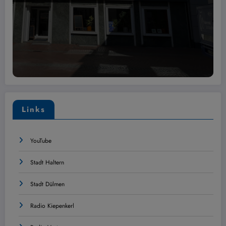
Links
YouTube
Stadt Haltern
Stadt Dülmen
Radio Kiepenkerl