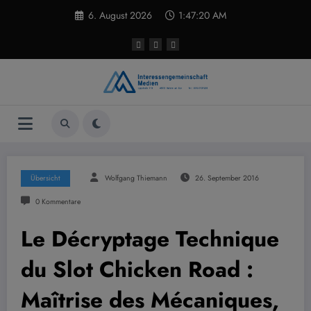
Zum
6. August 2026
1:47:20 AM
Inhalt
springen
Übersicht
Wolfgang Thiemann
26. September 2016
0 Kommentare
Le Décryptage Technique
du Slot Chicken Road :
Maîtrise des Mécaniques,