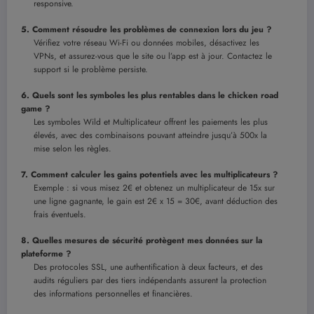
responsive.
5. Comment résoudre les problèmes de connexion lors du jeu ?
Vérifiez votre réseau Wi-Fi ou données mobiles, désactivez les
VPNs, et assurez-vous que le site ou l’app est à jour. Contactez le
support si le problème persiste.
6. Quels sont les symboles les plus rentables dans le chicken road
game ?
Les symboles Wild et Multiplicateur offrent les paiements les plus
élevés, avec des combinaisons pouvant atteindre jusqu’à 500x la
mise selon les règles.
7. Comment calculer les gains potentiels avec les multiplicateurs ?
Exemple : si vous misez 2€ et obtenez un multiplicateur de 15x sur
une ligne gagnante, le gain est 2€ x 15 = 30€, avant déduction des
frais éventuels.
8. Quelles mesures de sécurité protègent mes données sur la
plateforme ?
Des protocoles SSL, une authentification à deux facteurs, et des
audits réguliers par des tiers indépendants assurent la protection
des informations personnelles et financières.