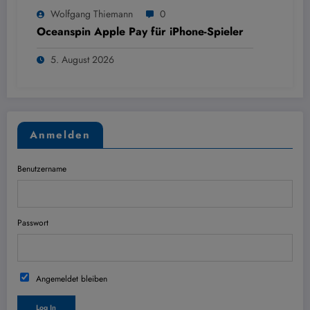
Wolfgang Thiemann
0
Oceanspin Apple Pay für iPhone-Spieler
5. August 2026
Anmelden
Benutzername
Passwort
Angemeldet bleiben