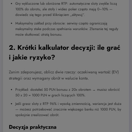
Gry wykluczone lub obniżone RTP: automatyczne sloty zwykle liczą
100% do obrotu, ale stoły i wideo poker często mają 0–10% —
dowiedz się tego przed kliknięciem „aktywuj“.
Maksymalny zakład przy obrocie: serwisy często ograniczają
maksymalny stake podczas spełniania warunków. Złamanie tej reguły
może skutkować utratą bonusu.
2. Krótki kalkulator decyzji: ile grać
i jakie ryzyko?
Zanim zdeponujesz, oblicz dwie rzeczy: oczekiwaną wartość (EV)
strategii oraz wymagany obrót w walucie konta.
Przykład: dostałeś 50 PLN bonusu z 20x obrotem → musisz obrócić
50 x 20 = 1000 PLN w grach liczących 100%.
Jeśli grasz sloty z RTP 96% i wysoką zmiennością, wariancja jest duża
— możesz potrzebować znacznie większego banku niż 1000 PLN, by
spokojnie zrealizować obrót.
Decyzja praktyczna