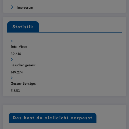
Impressum
Statistik
Total Views:
39.616
Besucher gesamt:
149.274
Gesamt Beiträge:
5.853
Das hast du vielleicht verpasst