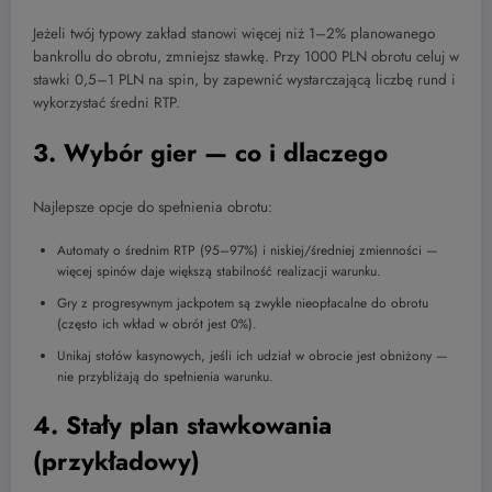
Jeżeli twój typowy zakład stanowi więcej niż 1–2% planowanego
bankrollu do obrotu, zmniejsz stawkę. Przy 1000 PLN obrotu celuj w
stawki 0,5–1 PLN na spin, by zapewnić wystarczającą liczbę rund i
wykorzystać średni RTP.
3. Wybór gier — co i dlaczego
Najlepsze opcje do spełnienia obrotu:
Automaty o średnim RTP (95–97%) i niskiej/średniej zmienności —
więcej spinów daje większą stabilność realizacji warunku.
Gry z progresywnym jackpotem są zwykle nieopłacalne do obrotu
(często ich wkład w obrót jest 0%).
Unikaj stołów kasynowych, jeśli ich udział w obrocie jest obniżony —
nie przybliżają do spełnienia warunku.
4. Stały plan stawkowania
(przykładowy)