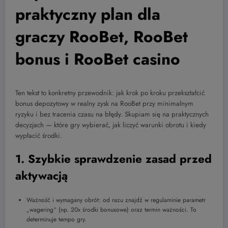
praktyczny plan dla
graczy RooBet, RooBet
bonus i RooBet casino
Ten tekst to konkretny przewodnik: jak krok po kroku przekształcić
bonus depozytowy w realny zysk na RooBet przy minimalnym
ryzyku i bez tracenia czasu na błędy. Skupiam się na praktycznych
decyzjach — które gry wybierać, jak liczyć warunki obrotu i kiedy
wypłacić środki.
1. Szybkie sprawdzenie zasad przed
aktywacją
Ważność i wymagany obrót: od razu znajdź w regulaminie parametr
„wagering“ (np. 20x środki bonusowe) oraz termin ważności. To
determinuje tempo gry.