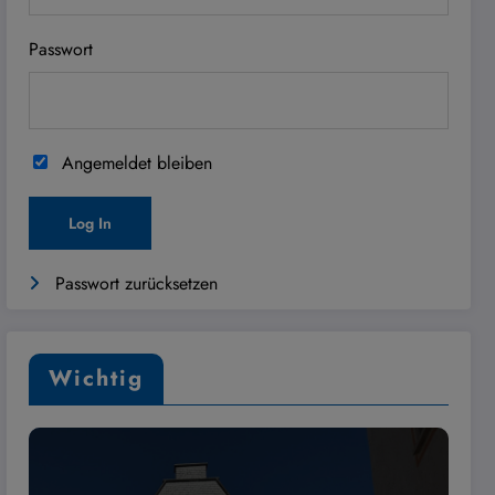
Passwort
Angemeldet bleiben
Passwort zurücksetzen
Wichtig