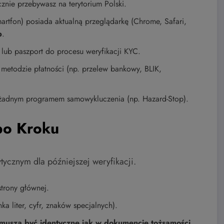
cznie przebywasz na terytorium Polski.
rtfon) posiada aktualną przeglądarkę (Chrome, Safari,
p
.
ub paszport do procesu weryfikacji KYC.
metodzie płatności (np. przelew bankowy, BLIK,
y żadnym programem samowykluczenia (np. Hazard-Stop).
 po Kroku
tycznym dla późniejszej weryfikacji.
strony głównej.
a liter, cyfr, znaków specjalnych).
muszą być identyczne jak w dokumencie tożsamości
.