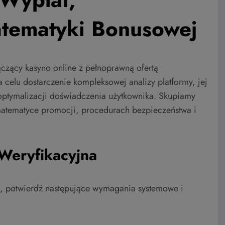
atematyki Bonusowej
ączący kasyno online z pełnoprawną ofertą
celu dostarczenie kompleksowej analizy platformy, jej
 optymalizacji doświadczenia użytkownika. Skupiamy
matematyce promocji, procedurach bezpieczeństwa i
 Weryfikacyjna
o, potwierdź następujące wymagania systemowe i