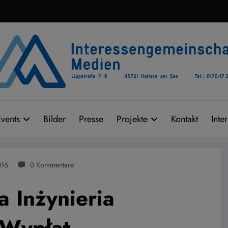
vents
Bilder
Presse
Projekte
Kontakt
Inte
016
0 Kommentare
a Inżynieria
 Wypłat,