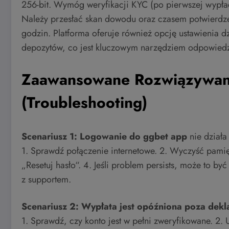
256-bit. Wymóg weryfikacji KYC (po pierwszej wypłac
Należy przesłać skan dowodu oraz czasem potwierdze
godzin. Platforma oferuje również opcję ustawienia 
depozytów, co jest kluczowym narzędziem odpowiedzi
Zaawansowane Rozwiązywan
(Troubleshooting)
Scenariusz 1: Logowanie do
ggbet app
nie dział
1. Sprawdź połączenie internetowe. 2. Wyczyść pamięć 
„Resetuj hasło“. 4. Jeśli problem persists, może to b
z supportem.
Scenariusz 2: Wypłata jest opóźniona poza dekl
1. Sprawdź, czy konto jest w pełni zweryfikowane. 2.