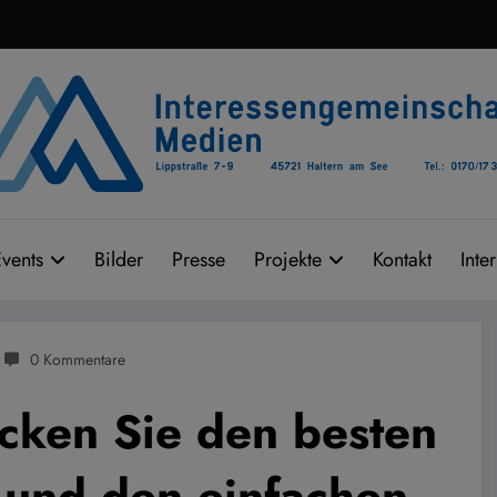
vents
Bilder
Presse
Projekte
Kontakt
Inte
0 Kommentare
cken Sie den besten
 und den einfachen