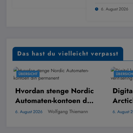
6. August 2026
Das hast du vielleicht verpasst
ÜBERSICHT
ge Nordic
Digital kontoutskrift for
ntoen din
Arcticbet-verifisering
ang Thiemann
Wolfgang Thiemann
6. August 2026