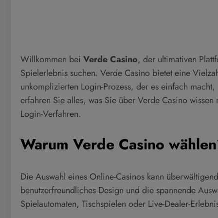
Willkommen bei
Verde Casino
, der ultimativen Pla
Spielerlebnis suchen. Verde Casino bietet eine Vielza
unkomplizierten Login-Prozess, der es einfach macht, I
erfahren Sie alles, was Sie über Verde Casino wissen
Login-Verfahren.
Warum Verde Casino wählen
Die Auswahl eines Online-Casinos kann überwältigend
benutzerfreundliches Design und die spannende Auswa
Spielautomaten, Tischspielen oder Live-Dealer-Erlebniss