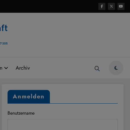
rn
Archiv
Anmelden
Benutzername