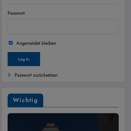
Passwort
Angemeldet bleiben
Passwort zurücksetzen
Wichtig