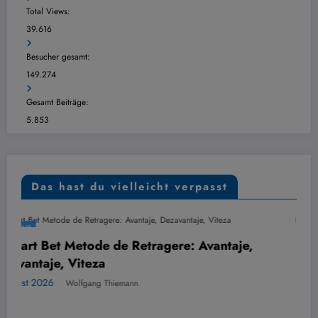
Total Views:
39.616
Besucher gesamt:
149.274
Gesamt Beiträge:
5.853
Das hast du vielleicht verpasst
ÜBERSICHT
re: Avantaje,
Hvordan stenge Nordic Automat
din permanent
6. August 2026
Wolfgang Thiemann