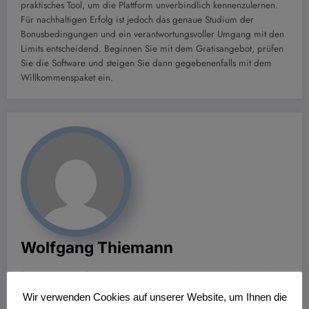
praktisches Tool, um die Plattform unverbindlich kennenzulernen.
Für nachhaltigen Erfolg ist jedoch das genaue Studium der
Bonusbedingungen und ein verantwortungsvoller Umgang mit den
Limits entscheidend. Beginnen Sie mit dem Gratisangebot, prüfen
Sie die Software und steigen Sie dann gegebenenfalls mit dem
Willkommenspaket ein.
Wolfgang Thiemann
für den Bürgerfunk im Kreis Recklinghausen und im Kreis
Coesfeld
Wir verwenden Cookies auf unserer Website, um Ihnen die