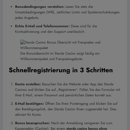
Bonusbedingungen verstehen:
Lesen Sie stets die
Umsatzbedingungen (WR), zeitlichen Limits und Spieleinschränkungen
jedes Angebots.
Echte E-Mail und Telefonnummer:
Diese sind für die
Kontoaktivierung und den Support unerlässlich.
Die Bonusübersicht im Starda Casino zeigt häufig ein
Willkommenspaket und Freispielangebote.
Schnellregistrierung in 3 Schritten
Konto erstellen:
Besuchen Sie die Website oder App des Starda
Casinos und klicken Sie auf „Registrieren“. Füllen Sie das Formular mit
Ihrer E-Mail, einem Passwort und persönlichen Daten korrekt aus.
E-Mail bestätigen:
Öffnen Sie Ihren Posteingang und klicken Sie auf
den Bestätigungslink, den Starda Casino Ihnen zugesendet hat. Dies
aktiviert Ihr Konto.
Bonus beanspruchen:
Nach der Anmeldung navigieren Sie zum
Kassensektor (Cashier). Bei einem
starda casino bonus ohne