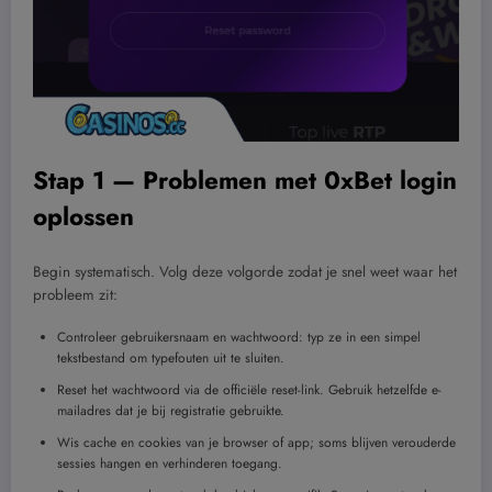
Stap 1 — Problemen met 0xBet login
oplossen
Begin systematisch. Volg deze volgorde zodat je snel weet waar het
probleem zit:
Controleer gebruikersnaam en wachtwoord: typ ze in een simpel
tekstbestand om typefouten uit te sluiten.
Reset het wachtwoord via de officiële reset-link. Gebruik hetzelfde e-
mailadres dat je bij registratie gebruikte.
Wis cache en cookies van je browser of app; soms blijven verouderde
sessies hangen en verhinderen toegang.