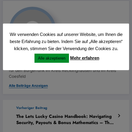
Wir verwenden Cookies auf unserer Website, um Ihnen die
beste Erfahrung zu bieten. Indem Sie auf „Alle akzeptieren“
klicken, stimmen Sie der Verwendung der Cookies zu.
Wolfgang Thiemann
Mehr erfahren
Alle akzeptieren
für den Bürgerfunk im Kreis Recklinghausen und im Kreis
Coesfeld
Alle Beiträge Anzeigen
Vorheriger Beitrag
The Lets Lucky Casino Handbook: Navigating
Security, Payouts & Bonus Mathematics – The
Complete A-Z Guide