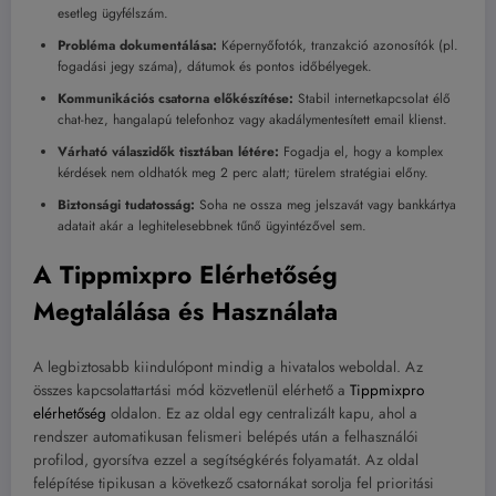
esetleg ügyfélszám.
Probléma dokumentálása:
Képernyőfotók, tranzakció azonosítók (pl.
fogadási jegy száma), dátumok és pontos időbélyegek.
Kommunikációs csatorna előkészítése:
Stabil internetkapcsolat élő
chat-hez, hangalapú telefonhoz vagy akadálymentesített email klienst.
Várható válaszidők tisztában létére:
Fogadja el, hogy a komplex
kérdések nem oldhatók meg 2 perc alatt; türelem stratégiai előny.
Biztonsági tudatosság:
Soha ne ossza meg jelszavát vagy bankkártya
adatait akár a leghitelesebbnek tűnő ügyintézővel sem.
A Tippmixpro Elérhetőség
Megtalálása és Használata
A legbiztosabb kiindulópont mindig a hivatalos weboldal. Az
összes kapcsolattartási mód közvetlenül elérhető a
Tippmixpro
elérhetőség
oldalon. Ez az oldal egy centralizált kapu, ahol a
rendszer automatikusan felismeri belépés után a felhasználói
profilod, gyorsítva ezzel a segítségkérés folyamatát. Az oldal
felépítése tipikusan a következő csatornákat sorolja fel prioritási