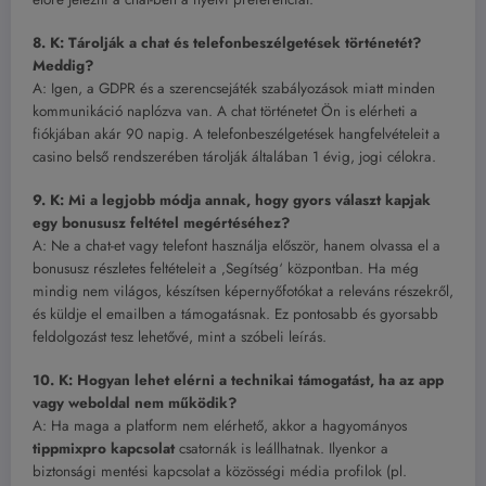
8. K: Tárolják a chat és telefonbeszélgetések történetét?
Meddig?
A: Igen, a GDPR és a szerencsejáték szabályozások miatt minden
kommunikáció naplózva van. A chat történetet Ön is elérheti a
fiókjában akár 90 napig. A telefonbeszélgetések hangfelvételeit a
casino belső rendszerében tárolják általában 1 évig, jogi célokra.
9. K: Mi a legjobb módja annak, hogy gyors választ kapjak
egy bonususz feltétel megértéséhez?
A: Ne a chat-et vagy telefont használja először, hanem olvassa el a
bonususz részletes feltételeit a ‚Segítség‘ központban. Ha még
mindig nem világos, készítsen képernyőfotókat a releváns részekről,
és küldje el emailben a támogatásnak. Ez pontosabb és gyorsabb
feldolgozást tesz lehetővé, mint a szóbeli leírás.
10. K: Hogyan lehet elérni a technikai támogatást, ha az app
vagy weboldal nem működik?
A: Ha maga a platform nem elérhető, akkor a hagyományos
tippmixpro kapcsolat
csatornák is leállhatnak. Ilyenkor a
biztonsági mentési kapcsolat a közösségi média profilok (pl.