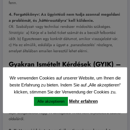
fenn.
4. Forgatókönyv: Az ügyintéző nem tudja azonnal megoldani
a problémát, és ‚háttérosztályra‘ kell küldenie.
Szabályzat- vagy technikai rendszer módosítás szükséges.
Ok:
a) Kérje el a belső ticket számát és a becsült felbontási
Stratégia:
időt. b) Egyeztessen egy konkrét dátumot, amikor visszajelzést vár.
c) Ha ez elmúlik, eskálálja a ügyet a ‚panaszkezelés‘ részlegre,
amelyet általában emailen keresztül lehet elérni.
Gyakran Ismételt Kérdések (GYIK) –
Kiterjesztett Rész
Wir verwenden Cookies auf unserer Website, um Ihnen die
beste Erfahrung zu bieten. Indem Sie auf „Alle akzeptieren“
1. K: Mi a pontos
tippmixpro telefonszám
és díjszabása?
klicken, stimmen Sie der Verwendung der Cookies zu.
A: A hivatalos telefonszám kizárólag a
https://tippmixprohu.org/kapcsolat/ oldalon található, és változhat.
Mehr erfahren
Alle akzeptieren
Általában helyi vagy nemzetközi diaszabású lehet; a hívás díja a
saját szolgáltatótól függ. A támogatási hívás nem díjköteles a casino
oldaláról.