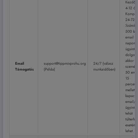
Kezdő v
4-12 ór
Komplex
24-72 ó
Számítá
500 be
email v
naponta
ügyinté
dolgozi
akkor
Email
support@tippmixprohu.org
24/7 (válasz
személy
Támogatás
(Példa)
munkaidőben)
50 emai
15
perces/
mellett 
kapacit
email/n
ügyinté
tehát
túlterhe
esetén 
lehet.