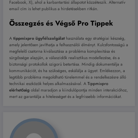
Facebook, X), ahol a karbantartási állapotot közzéteszik. Alternatív
email cím is lehet publikus a hirdetésekben ritkán.
Összegzés és Végső Pro Tippek
A
tippmixpro ügyfélszolgálat
használata egy stratégiai készség,
amely jelentősen javíthatja a felhasználói élményt. Kulcsfontosságú a
megfelelő csatorna kiválasztása a probléma komplexitása és
sürgőssége alapján, a válaszidők realisztikus modellezése, és a
biztonsági protokollok szigorú betartása. Mindig dokumentálja a
kommunikációt, és ha szükséges, eskálálja a ügyet. Emlékezzon, a
legtöbb probléma megoldható türelemmel és a rendelkezésre álló
technikai eszközök helyes alkalmazásával. A
Tippmixpro
elérhetőség
oldal maradjon a kiindulópontja minden interakcióhoz,
mert az garantálja a hitelességet és a legfrissebb információkat.