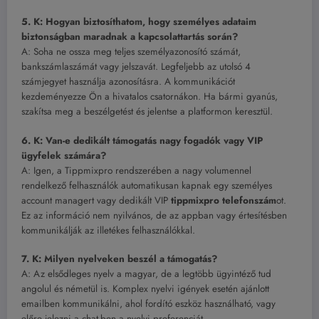
5. K: Hogyan biztosíthatom, hogy személyes adataim
biztonságban maradnak a kapcsolattartás során?
A: Soha ne ossza meg teljes személyazonosító számát,
bankszámlaszámát vagy jelszavát. Legfeljebb az utolsó 4
számjegyet használja azonosításra. A kommunikációt
kezdeményezze Ön a hivatalos csatornákon. Ha bármi gyanús,
szakítsa meg a beszélgetést és jelentse a platformon keresztül.
6. K: Van-e dedikált támogatás nagy fogadók vagy VIP
ügyfelek számára?
A: Igen, a Tippmixpro rendszerében a nagy volumennel
rendelkező felhasználók automatikusan kapnak egy személyes
account managert vagy dedikált VIP
tippmixpro telefonszám
ot.
Ez az információ nem nyilvános, de az appban vagy értesítésben
kommunikálják az illetékes felhasználókkal.
7. K: Milyen nyelveken beszél a támogatás?
A: Az elsődleges nyelv a magyar, de a legtöbb ügyintéző tud
angolul és németül is. Komplex nyelvi igények esetén ajánlott
emailben kommunikálni, ahol fordító eszköz használható, vagy
előre jelezni a chat-ben a nyelvi preferenciát.