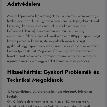
Adatvédelem
Amikor kapcsolatba lép a támogatással, a kommunikáció kétirányú
hitelesítésén alapul. Az ügyintéző soha nem kér teljes jelszavat, csak
biztonsági kérdésekre válaszolt (pl. első iskolád neve, első
befizetésed dátuma). Ha emailben kommunikál, mindig
ellenőrizze a feladó címét: a hivatalos domain (@tippmixprohu.org)
legyen pontos. A hamis ügyfélszolgálati hívások (vishing)
gyakoriak: egy ‚tippmixpro telefonszám‘-nak álcázott hívó kérheti a
bankkártya adataidat. Megoldás: Ön mindig kezdeményezze a
hívást a hivatalos oldalról származó számra. A chatben kérheti az
ügyintéző azonosítóját vagy a ticket számát a beszélgetéshez.
Hibaelhárítás: Gyakori Problémák és
Technikai Megoldások
1. Forgatókönyv: A telefonszám nem elérhető, folytonan
foglalt.
Csúcsforgalom vagy technikai hiba a PBX rendszerben.
Ok:
Megoldás lépésről lépésre: a) Próbálkozzon a csúcsidőn kívül