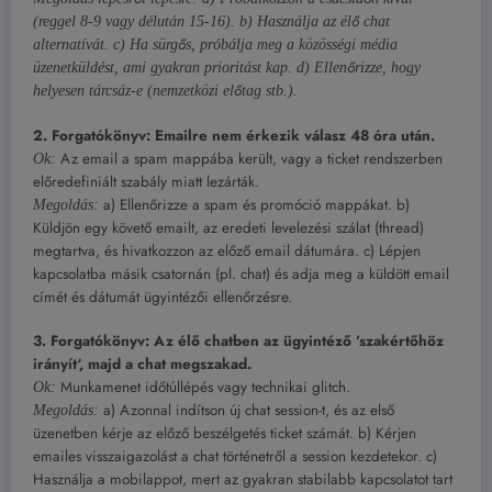
(reggel 8-9 vagy délután 15-16). b) Használja az élő chat
alternatívát. c) Ha sürgős, próbálja meg a közösségi média
üzenetküldést, ami gyakran prioritást kap. d) Ellenőrizze, hogy
helyesen tárcsáz-e (nemzetközi előtag stb.).
2. Forgatókönyv: Emailre nem érkezik válasz 48 óra után.
Az email a spam mappába került, vagy a ticket rendszerben
Ok:
előredefiniált szabály miatt lezárták.
a) Ellenőrizze a spam és promóció mappákat. b)
Megoldás:
Küldjön egy követő emailt, az eredeti levelezési szálat (thread)
megtartva, és hivatkozzon az előző email dátumára. c) Lépjen
kapcsolatba másik csatornán (pl. chat) és adja meg a küldött email
címét és dátumát ügyintézői ellenőrzésre.
3. Forgatókönyv: Az élő chatben az ügyintéző ’szakértőhöz
irányít‘, majd a chat megszakad.
Munkamenet időtúllépés vagy technikai glitch.
Ok:
a) Azonnal indítson új chat session-t, és az első
Megoldás:
üzenetben kérje az előző beszélgetés ticket számát. b) Kérjen
emailes visszaigazolást a chat történetről a session kezdetekor. c)
Használja a mobilappot, mert az gyakran stabilabb kapcsolatot tart