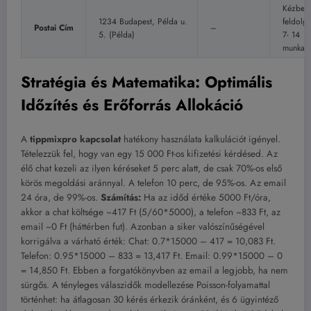
Kézbesí
1234 Budapest, Példa u.
feldolg
Postai Cím
–
5. (Példa)
7- 14
munkan
Stratégia és Matematika: Optimális
Időzítés és Erőforrás Allokáció
A
tippmixpro kapcsolat
hatékony használata kalkulációt igényel.
Tételezzük fel, hogy van egy 15 000 Ft-os kifizetési kérdésed. Az
élő chat kezeli az ilyen kéréseket 5 perc alatt, de csak 70%-os első
körös megoldási aránnyal. A telefon 10 perc, de 95%-os. Az email
24 óra, de 99%-os.
Számítás:
Ha az időd értéke 5000 Ft/óra,
akkor a chat költsége ~417 Ft (5/60*5000), a telefon ~833 Ft, az
email ~0 Ft (háttérben fut). Azonban a siker valószínűségével
korrigálva a várható érték: Chat: 0.7*15000 – 417 = 10,083 Ft.
Telefon: 0.95*15000 – 833 = 13,417 Ft. Email: 0.99*15000 – 0
= 14,850 Ft. Ebben a forgatókönyvben az email a legjobb, ha nem
sürgős. A tényleges válaszidők modellezése Poisson-folyamattal
történhet: ha átlagosan 30 kérés érkezik óránként, és 6 ügyintéző