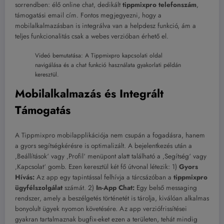
sorrendben: élő online chat, dedikált
tippmixpro telefonszám
,
támogatási email cím. Fontos megjegyezni, hogy a
mobilalkalmazásban is integrálva van a helpdesz funkció, ám a
teljes funkcionalitás csak a webes verzióban érhető el.
Videó bemutatása: A Tippmixpro kapcsolati oldal
navigálása és a chat funkció használata gyakorlati példán
keresztül.
Mobilalkalmazás és Integrált
Támogatás
A Tippmixpro mobilapplikációja nem csupán a fogadásra, hanem
a gyors segítségkérésre is optimalizált. A bejelentkezés után a
‚Beállítások‘ vagy ‚Profil‘ menüpont alatt található a ‚Segítség‘ vagy
‚Kapcsolat‘ gomb. Ezen keresztül két fő útvonal létezik: 1)
Gyors
Hívás:
Az app egy tapintással felhívja a tárcsázóban a
tippmixpro
ügyfélszolgálat
számát. 2)
In-App Chat:
Egy belső messaging
rendszer, amely a beszélgetés történetét is tárolja, kiválóan alkalmas
bonyolult ügyek nyomon követésére. Az app verziófrissítései
gyakran tartalmaznak bugfix-eket ezen a területen, tehát mindig