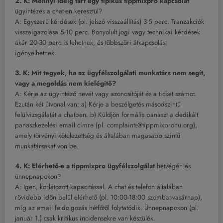
2. K: Mennyi ideig tart egy tipikus
tippmixpro kapcsolat
ügyintézés a chat-en keresztül?
A: Egyszerű kérdések (pl. jelszó visszaállítás) 3-5 perc. Tranzakciók
visszaigazolása 5-10 perc. Bonyolult jogi vagy technikai kérdések
akár 20-30 perc is lehetnek, és többszöri átkapcsolást
igényelhetnek.
3. K: Mit tegyek, ha az ügyfélszolgálati munkatárs nem segít,
vagy a megoldás nem kielégítő?
A: Kérje az ügyintéző nevét vagy azonosítóját és a ticket számot.
Ezután két útvonal van: a) Kérje a beszélgetés másodszintű
felülvizsgálatát a chatben. b) Küldjön formális panaszt a dedikált
panaszkezelési email címre (pl. complaints@tippmixprohu.org),
amely törvényi kötelezettség és általában magasabb szintű
munkatársakat von be.
4. K: Elérhető-e a
tippmixpro ügyfélszolgálat
hétvégén és
ünnepnapokon?
A: Igen, korlátozott kapacitással. A chat és telefon általában
rövidebb időn belül elérhető (pl. 10:00-18:00 szombat-vasárnap),
míg az email feldolgozás hétfőtől folytatódik. Ünnepnapokon (pl.
január 1.) csak kritikus incidensekre van készülék.