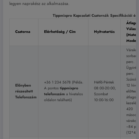
legyen naprakész az alkalmazása.
Tippmixpro Kapcsolati Csatornák Specifikációi és
Átlagos
Válasz
Csatorna
Elérhetőség / Cím
Nyitvatartás
(Matem
Modell
Várakoz
sorban:
perc.
Ügyinté
perc.
Számítá
+36 1 234 5678 (Példa.
Hétfő-Péntek
Előnyben
12 hívó
A pontos
tippmixpro
08:00-20:00,
részesített
előtted 
telefonszám
a hivatalos
Szombat
Telefonszám
átlagos
oldalon található)
10:00-16:00
kezelési
420
másodp
várakoz
~84 pe
(12*42