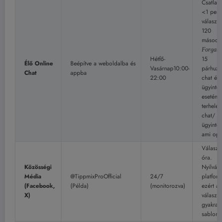
Csatlak
<1 perc
válasz: 
120
másodp
Forgató
Hétfő-
15
Élő Online
Beépítve a weboldalba és
Vasárnap10:00-
párhuz
Chat
appba
22:00
chat és
ügyinté
esetén 
terhelés
chat/
ügyinté
ami opt
Válasz:
óra.
Közösségi
Nyilván
Média
@TippmixProOfficial
24/7
platform
(Facebook,
(Példa)
(monitorozva)
ezért a
X)
válaszo
gyakran
sablono