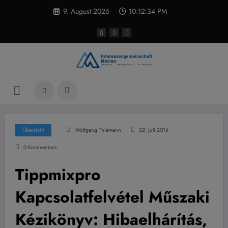
Zum
9. August 2026
10:12:35 PM
Inhalt
springen
Übersicht
Wolfgang Thiemann
22. Juli 2016
0 Kommentare
Tippmixpro
Kapcsolatfelvétel Műszaki
Kézikönyv: Hibaelhárítás,