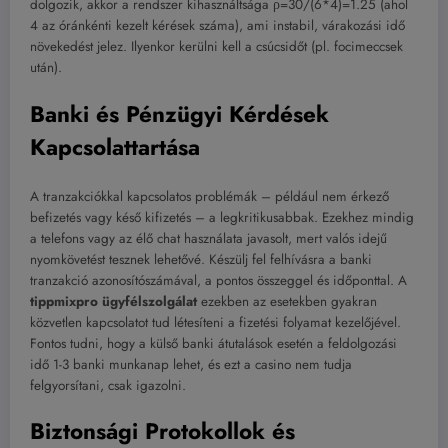
dolgozik, akkor a rendszer kihasználtsága ρ=30/(6*4)=1.25 (ahol
4 az óránkénti kezelt kérések száma), ami instabil, várakozási idő
növekedést jelez. Ilyenkor kerülni kell a csúcsidőt (pl. focimeccsek
után).
Banki és Pénzügyi Kérdések
Kapcsolattartása
A tranzakciókkal kapcsolatos problémák – például nem érkező
befizetés vagy késő kifizetés – a legkritikusabbak. Ezekhez mindig
a telefons vagy az élő chat használata javasolt, mert valós idejű
nyomkövetést tesznek lehetővé. Készülj fel felhívásra a banki
tranzakció azonosítószámával, a pontos összeggel és időponttal. A
tippmixpro ügyfélszolgálat
ezekben az esetekben gyakran
közvetlen kapcsolatot tud létesíteni a fizetési folyamat kezelőjével.
Fontos tudni, hogy a külső banki átutalások esetén a feldolgozási
idő 1-3 banki munkanap lehet, és ezt a casino nem tudja
felgyorsítani, csak igazolni.
Biztonsági Protokollok és