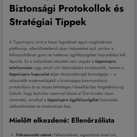
Biztonsági Protokollok és
Stratégiai Tippek
A Tippmixpro, mint a hazai fogadások egyik meghatározó
platformja, elkerülhetetlenül olyan helyzeteket szül, amikor a
felhasználóknak gyors és hatékony ügyfélszolgálati kapcsolatba kell
lépniük. Ez a mélyreható útmutató nem csupán a
tippmixpro
telefonszám
vagy email cím felsorolására korlátozódik, hanem a
tippmixpro kapcsolat
teljes ökoszisztémáját boncolgatja – a
válaszidők matematikájától a biztonságos kommunikáció
protokolljain át az összes lehetséges hibaelhárítási forgatókönyvig.
Célunk, hogy technikai szemmel lássuk el Önt minden olyan
ismerettel, amellyel a
tippmixpro ügyfélszolgálat
használata
zökkenőmentes és eredményes lesz.
Mielőtt elkezdené: Ellenőrzőlista
Fiókazonosító adatok:
Felhasználónév, regisztrációs email cím,