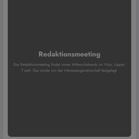
Redaktionsmeeting
Das Redaktionsmeeting findet immer Mittwochabends im Vitus, Lippstr.
7 statt. Das wurde von der Interessengemeinschaft festgelegt.