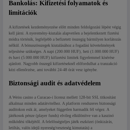
Bankolás: Kifizetési folyamatok és
limitációk
A kifizetések kezdeményezése előtt minden feldolgozási lépést végig
kell járni. A nyeremény-kiutalás alapvetően a bejelentkezett fizetési
módra történik, legfeljebb a befizetett összegig bármilyen korlátozás
nélkül. A bónuszösszegek kiutalásához a fogadási követelmények
teljesítése szükséges. A napi (200.000 HUF), heti (1.000.000 HUF)
és havi (5.000.000 HUF) kifizetési limitek figyelemmel kísérése
ajánlott. Nagyobb összegű kifizetéseknél előfordulhat a tranzakció
kézi ellenőrzése, ami további 24-48 órát vesz igénybe.
Biztonsági audit és adatvédelem
A Weiss casino a Curacao-i licensz mellett 128-bit SSL titkosítást
alkalmaz minden adatátvitelhez. A platform rendszeres biztonsági
auditokon esik át, amelyeket független harmadik fél végez. A
játékosok pénze (player funds) elvileg elkülönítve van a kaszinó
működési tőkéjétől. A felelősségteljes játék eszközei (önkizárás,
letiltás, valós idejű nyereség/veszteség kimutatás) a