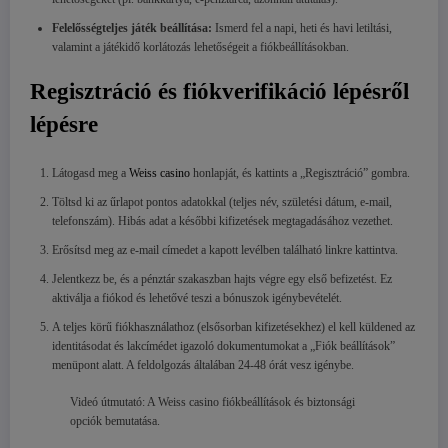
Felelősségteljes játék beállítása:
Ismerd fel a napi, heti és havi letiltási,
valamint a játékidő korlátozás lehetőségeit a fiókbeállításokban.
Regisztráció és fiókverifikáció lépésről
lépésre
Látogasd meg a
Weiss casino
honlapját, és kattints a „Regisztráció” gombra.
Töltsd ki az űrlapot pontos adatokkal (teljes név, születési dátum, e-mail,
telefonszám). Hibás adat a későbbi kifizetések megtagadásához vezethet.
Erősítsd meg az e-mail címedet a kapott levélben található linkre kattintva.
Jelentkezz be, és a pénztár szakaszban hajts végre egy első befizetést. Ez
aktiválja a fiókod és lehetővé teszi a bónuszok igénybevételét.
A teljes körű fiókhasználathoz (elsősorban kifizetésekhez) el kell küldened az
identitásodat és lakcímédet igazoló dokumentumokat a „Fiók beállítások”
menüpont alatt. A feldolgozás általában 24-48 órát vesz igénybe.
Videó útmutató: A Weiss casino fiókbeállítások és biztonsági
opciók bemutatása.