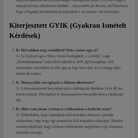
tranzakciót kézi ellenőrzésre küldték – várj további 24-48 órát. (4) Ellenőrizd,
hogy a fogadási követelmények teljesültek-e, ha bónusz volt érvényben.
Kiterjesztett GYIK (Gyakran Ismételt
Kérdések)
K: Hol találom meg a letölthető Weiss casino app-ot?
A: Az Android app a Weiss casino honlapjáról, a „Letöltés” vagy
„Mobilalkalmazás” szekcióból tölthető le APK fájl formájában. iOS
eszközökre nem érhető el natív app az App Store-ból, de a webapp teljes
értékű alternatíva.
K: Mennyi időt vesz igénybe a fiókom ellenőrzése?
A: A dokumentumok benyújtása után a feldolgozás általában 24 és 48 óra
között történik. Hétvégéken és ünnepnapokon hosszabb lehet a várakozási
idő.
K: Miért nem látom a bónuszt a fiókomban a befizetés után?
A: Előfordulhat, hogy manuálisan kell aktiválni a bónuszt a pénztár
szakaszban, vagy hogy egy promóciós kód megadása szükséges. Minden
esetben ellenőrizd, hogy a bónusz feltételeinek megfelelsz-e (pl. minimum
befizetési összeg).