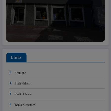
Links
YouTube
Stadt Haltern
Stadt Dülmen
Radio Kiepenkerl