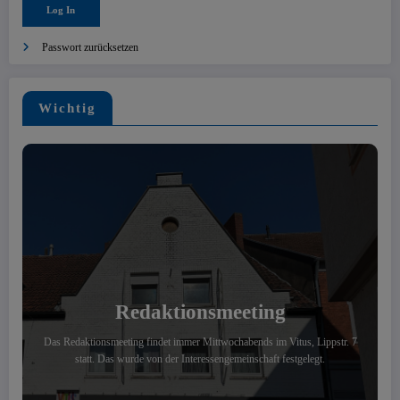
Passwort zurücksetzen
Wichtig
Redaktionsmeeting
Das Redaktionsmeeting findet immer Mittwochabends im Vitus, Lippstr. 7
statt. Das wurde von der Interessengemeinschaft festgelegt.