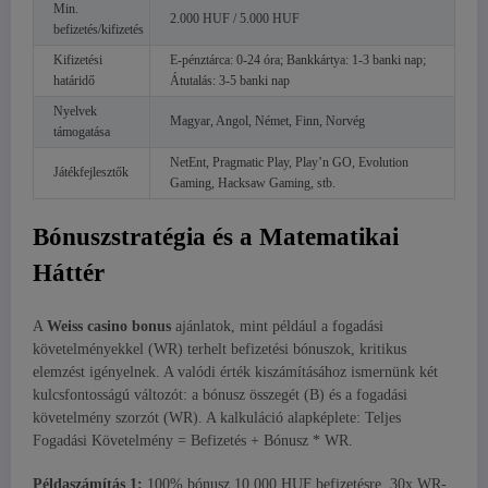
Min.
2.000 HUF / 5.000 HUF
befizetés/kifizetés
Kifizetési
E-pénztárca: 0-24 óra; Bankkártya: 1-3 banki nap;
határidő
Átutalás: 3-5 banki nap
Nyelvek
Magyar, Angol, Német, Finn, Norvég
támogatása
NetEnt, Pragmatic Play, Play’n GO, Evolution
Játékfejlesztők
Gaming, Hacksaw Gaming, stb.
Bónuszstratégia és a Matematikai
Háttér
A
Weiss casino bonus
ajánlatok, mint például a fogadási
követelményekkel (WR) terhelt befizetési bónuszok, kritikus
elemzést igényelnek. A valódi érték kiszámításához ismernünk két
kulcsfontosságú változót: a bónusz összegét (B) és a fogadási
követelmény szorzót (WR). A kalkuláció alapképlete: Teljes
Fogadási Követelmény = Befizetés + Bónusz * WR.
Példaszámítás 1:
100% bónusz 10.000 HUF befizetésre, 30x WR-