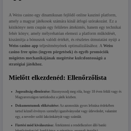
A Weiss casino egy dinamikusan fejlődő online kaszinó platform,
amely a magyar játékosok számára kínál átfogó szórakozást. Ez a
kézikönyv nem csupán egy felületes áttekintés, hanem egy technikai
fehér könyv, amely mélyrehatóan elemezi a platform működését,
kiszámítja a bónuszok valódi értékét, és részletes útmutatást nyújt a
Weiss casino app
teljesítményének optimalizálásához. A
Weiss
casino free spins (ingyen pörgetések) és egyéb promóciók
mögöttes mechanikájának megértése kulcsfontosságú a
stratégiai játékhoz.
Mielőtt elkezdenéd: Ellenőrzőlista
Jogosultság ellenőrzése:
Bizonyosodj meg róla, hogy 18 éven felüli vagy és
Magyarországon tartózkodsz a játék közben.
Dokumentumok előkészítése:
Az azonosítás gyors lefutása érdekében
tartsd kéznél érvényes személyi igazolványodat vagy útleveledet, valamint
egy, a nevedre szóló lakcímkártyát vagy számlát.
Fizetési mód kiválasztása:
Áttekinteni a rendelkezésre álló banki
lehetőségeket (pl. bankkártya, e-pénztárca, azonnali átutalás).