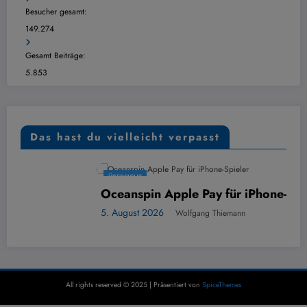
Besucher gesamt:
149.274
Gesamt Beiträge:
5.853
Das hast du vielleicht verpasst
ÜBERSICHT
Oceanspin Apple Pay für iPhone-Spieler
5. August 2026
Wolfgang Thiemann
All rights reserved © 2025 | Präsentiert von
SpiceThemes