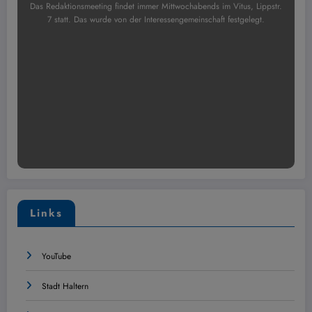
Das Redaktionsmeeting findet immer Mittwochabends im Vitus, Lippstr.
7 statt. Das wurde von der Interessengemeinschaft festgelegt.
Links
YouTube
Stadt Haltern