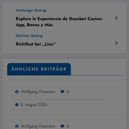
Vorheriger Beitrag
Explora la Experiencia de Daznbet Casino:
App, Bonos y Más
Nächster Beitrag
Richtfest bei „Lina“
ÄHNLICHE BEITRÄGE
Wolfgang Thiemann
0
8. August 2026
Wolfgang Thiemann
0