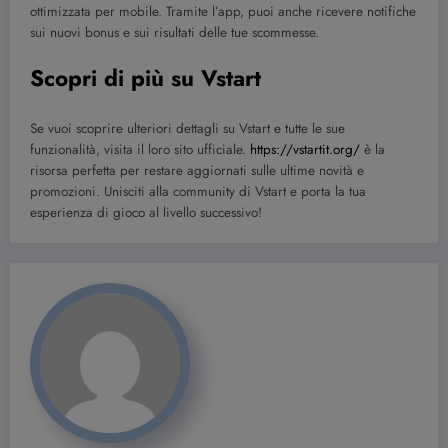
ottimizzata per mobile. Tramite l’app, puoi anche ricevere notifiche
sui nuovi bonus e sui risultati delle tue scommesse.
Scopri di più su Vstart
Se vuoi scoprire ulteriori dettagli su Vstart e tutte le sue
funzionalità, visita il loro sito ufficiale.
https://vstartit.org/
è la
risorsa perfetta per restare aggiornati sulle ultime novità e
promozioni. Unisciti alla community di Vstart e porta la tua
esperienza di gioco al livello successivo!