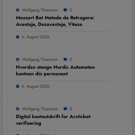
Wolfgang Thiemann
0
Mozzart Bet Metode de Retragere:
Avantaje, Dezavantaje, Viteza
6. August 2026
Wolfgang Thiemann
0
Hvordan stenge Nordic Automaten-
kontoen din permanent
6. August 2026
Wolfgang Thiemann
0
Digital kontoutskrift for Arcticbet-
verifisering