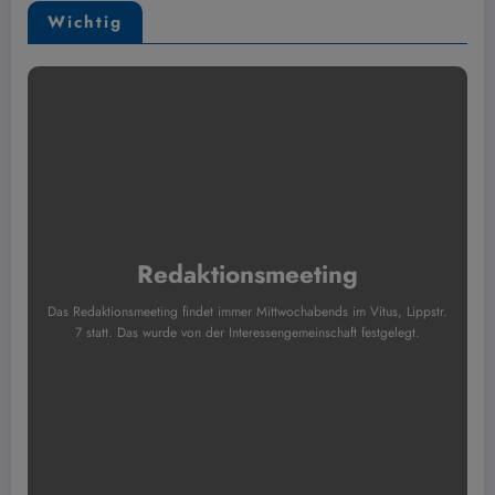
Wichtig
Redaktionsmeeting
Das Redaktionsmeeting findet immer Mittwochabends im Vitus, Lippstr.
7 statt. Das wurde von der Interessengemeinschaft festgelegt.