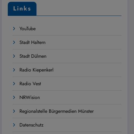
Links
YouTube
Stadt Haltern
Stadt Dülmen
Radio Kiepenkerl
Radio Vest
NRWision
Regionalstelle Bürgermedien Münster
Datenschutz