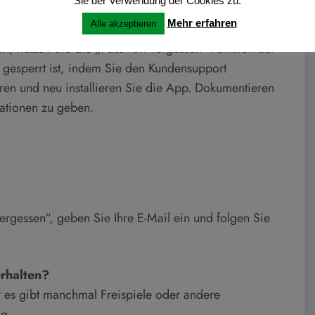
Sie der Verwendung der Cookies zu.
eben. Wenn Sie sich nicht anmelden können, überprüfen
Mehr erfahren
Alle akzeptieren
he. Löschen Sie Cookies oder versuchen Sie einen
en, nutzen Sie die „Passwort vergessen“-Funktion auf
ht gesperrt ist, indem Sie den Kundensupport
eren und neu installieren Sie die App. Dokumentieren
ationen zu geben.
vergessen“, geben Sie Ihre E-Mail ein und folgen Sie
rhalten?
r es gibt manchmal Freispiele oder andere
g.