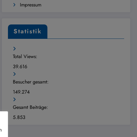
Impressum
Statistik
Total Views:
39.616
Besucher gesamt:
149.274
Gesamt Beiträge:
5.853
n