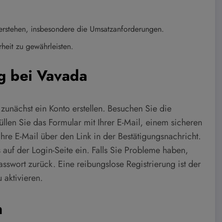
erstehen, insbesondere die Umsatzanforderungen.
heit zu gewährleisten.
g bei Vavada
zunächst ein Konto erstellen. Besuchen Sie die
Füllen Sie das Formular mit Ihrer E-Mail, einem sicheren
Ihre E-Mail über den Link in der Bestätigungsnachricht.
auf der Login-Seite ein. Falls Sie Probleme haben,
sswort zurück. Eine reibungslose Registrierung ist der
aktivieren.
n