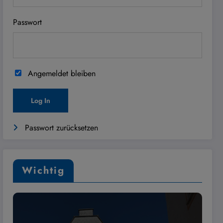
Passwort
Angemeldet bleiben
Passwort zurücksetzen
Wichtig