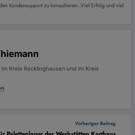
en Kundensupport zu konsultieren. Viel Erfolg und viel
Thiemann
 im Kreis Recklinghausen und im Kreis
en
Vorheriger Beitrag
ür Palettenlager der Werkstätten Karthaus