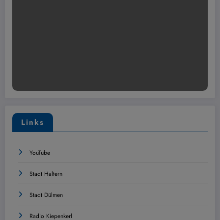
Links
YouTube
Stadt Haltern
Stadt Dülmen
Radio Kiepenkerl