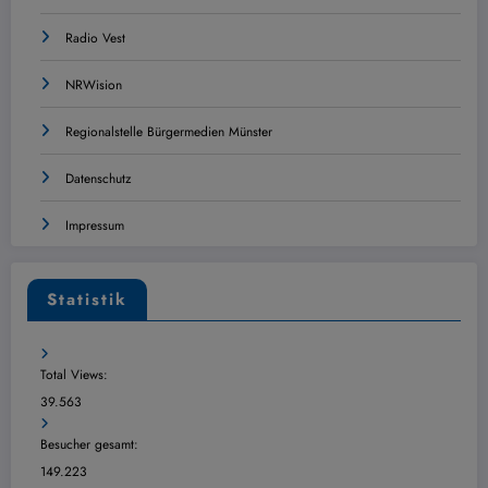
Radio Vest
NRWision
Regionalstelle Bürgermedien Münster
Datenschutz
Impressum
Statistik
Total Views:
39.563
Besucher gesamt:
149.223