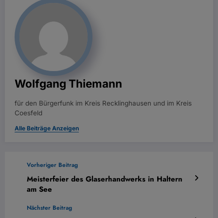
Wolfgang Thiemann
für den Bürgerfunk im Kreis Recklinghausen und im Kreis
Coesfeld
Alle Beiträge Anzeigen
Vorheriger Beitrag
Meisterfeier des Glaserhandwerks in Haltern
am See
Nächster Beitrag