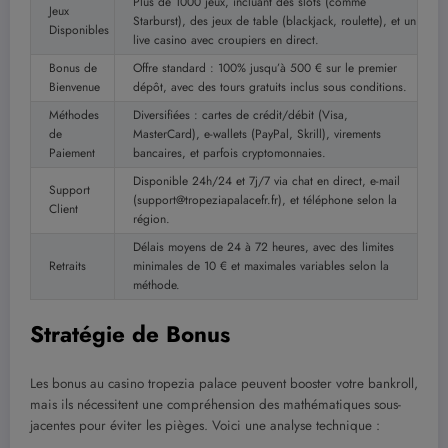
Plus de 1000 jeux, incluant des slots (comme
Jeux
Starburst), des jeux de table (blackjack, roulette), et un
Disponibles
live casino avec croupiers en direct.
Bonus de
Offre standard : 100% jusqu’à 500 € sur le premier
Bienvenue
dépôt, avec des tours gratuits inclus sous conditions.
Méthodes
Diversifiées : cartes de crédit/débit (Visa,
de
MasterCard), e-wallets (PayPal, Skrill), virements
Paiement
bancaires, et parfois cryptomonnaies.
Disponible 24h/24 et 7j/7 via chat en direct, e-mail
Support
(support@tropeziapalacefr.fr), et téléphone selon la
Client
région.
Délais moyens de 24 à 72 heures, avec des limites
Retraits
minimales de 10 € et maximales variables selon la
méthode.
Stratégie de Bonus
Les bonus au casino tropezia palace peuvent booster votre bankroll,
mais ils nécessitent une compréhension des mathématiques sous-
jacentes pour éviter les pièges. Voici une analyse technique :