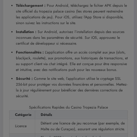
Téléchargement :
Pour Android, téléchargez le fichier APK depuis le
site officiel du tropezia palace casino (les stores peuvent restreindre
les applications de jeu). Pour iOS, utilisez l’App Store si disponible,
sinon suivez les instructions sur le site.
Installation :
Sur Android, autorisez l’installation depuis des sources
inconnues dans les paramètres de sécurité. Sur iOS, approuvez le
certificat de développeur si nécessaire.
Fonctionnalités :
L’application offre un accès complet aux jeux (slots,
blackjack, roulette), aux promotions, aux historiques de transactions, et
au support client via chat intégré. Elle est conçue pour être responsive
et intuitive, avec des notifications push pour les nouveaux bonus.
Sécurité :
Comme le site web, l’application utilise le cryptage SSL
256-bit pour protéger vos données financières et personnelles. Mettez-
la à jour régulièrement pour bénéficier des dernières corrections de
sécurité.
Spécifications Rapides du Casino Tropezia Palace
Catégorie
Détails
Détient une licence de jeu reconnue (par exemple, de
Licence
Malte ou de Curaçao), assurant une régulation stricte.