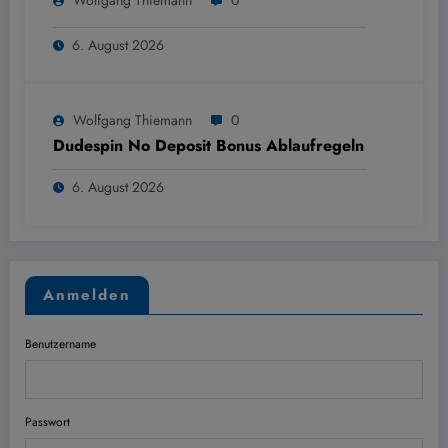
6. August 2026
Wolfgang Thiemann
0
Dudespin No Deposit Bonus Ablaufregeln
6. August 2026
Anmelden
Benutzername
Passwort