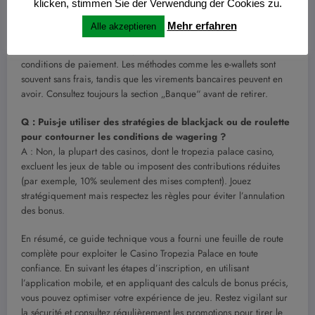
klicken, stimmen Sie der Verwendung der Cookies zu.
Q : Les retraits au tropezia palace casino sont-ils soumis à
Mehr erfahren
Alle akzeptieren
des frais cachés ?
A : Non, le casino indique généralement les frais dans les
conditions de paiement. Les méthodes comme les e-wallets sont
souvent sans frais, tandis que les virements bancaires peuvent en
avoir. Consultez toujours la section „Banque“ avant de retirer.
Q : Puis-je utiliser des stratégies de blackjack ou de roulette
pour contourner les conditions de wagering ?
A : Non, la plupart des casinos, dont le tropezia palace casino,
excluent les jeux de table ou imposent des contributions réduites
(par exemple, 10% seulement des mises comptent). Jouez
stratégiquement mais respectez les règles pour éviter l’annulation
des bonus.
En résumé, ce guide technique vous a fourni une feuille de route
complète pour exploiter le Casino Tropezia Palace en toute
confiance. En suivant les étapes d’inscription, en utilisant
l’application mobile, et en appliquant des calculs de bonus précis,
vous pouvez optimiser votre expérience de jeu. Restez vigilant sur
la sécurité et consultez régulièrement les promotions pour tirer le