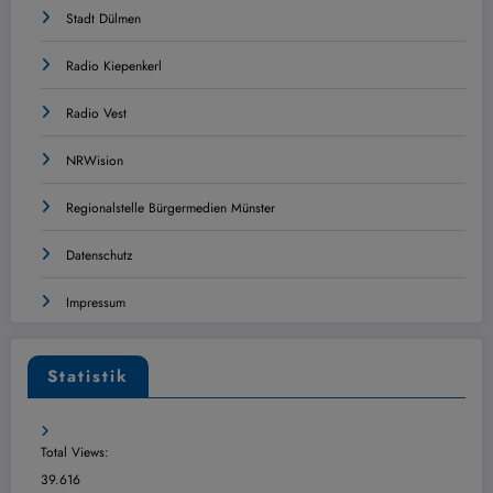
Stadt Dülmen
Radio Kiepenkerl
Radio Vest
NRWision
Regionalstelle Bürgermedien Münster
Datenschutz
Impressum
Statistik
Total Views:
39.616