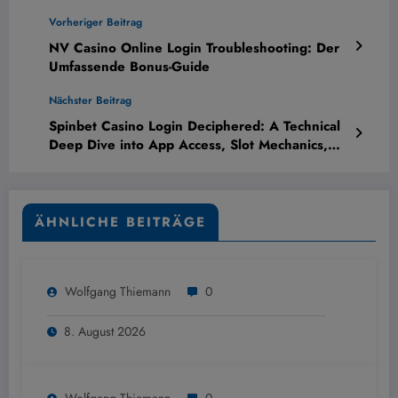
Vorheriger Beitrag
NV Casino Online Login Troubleshooting: Der
Umfassende Bonus-Guide
Nächster Beitrag
Spinbet Casino Login Deciphered: A Technical
Deep Dive into App Access, Slot Mechanics,
and Account Security
ÄHNLICHE BEITRÄGE
Wolfgang Thiemann
0
8. August 2026
Wolfgang Thiemann
0