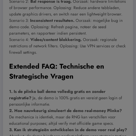
Scenario 2:
Bal response is traag.
Oorzaak: hardware limitations
of browser performance. Oplossing: Reduce andere tabbladen,
update graphics drivers, en switch naar een lightweight browser.
Scenario 3:
Inconsistent resultaten.
Oorzaak: mogelijke bug in
demo code. Oplossing: Refresh pagina, noteer de seed
parameters, en rapporteer indien persistent.
Scenario 4:
Video/content blokkering.
Oorzaak: regionale
restrictions of network filters. Oplossing: Use VPN services or check
firewall settings.
Extended FAQ: Technische en
Strategische Vragen
1. Is de plinko ball demo volledig gratis en zonder
registratie?
Ja, de demo is 100% gratis en vereist geen login of
persoonlijke informatie.
2. Hoe nauwkeurig simuleert de demo real-money Plinko?
De mechanica is identiek, maar de RNG kan verschillen voor
educational purposes; altijd verify met officiële game specs.
3. Kan ik strategieën ontwikkelen in de demo voor real play?