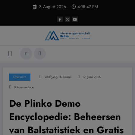
Zum
9. August 2026
4:18:47 PM
Inhalt
springen
Übersicht
Wolfgang Thiemann
12. Juni 2016
0 Kommentare
De Plinko Demo
Encyclopedie: Beheersen
van Balstatistiek en Gratis