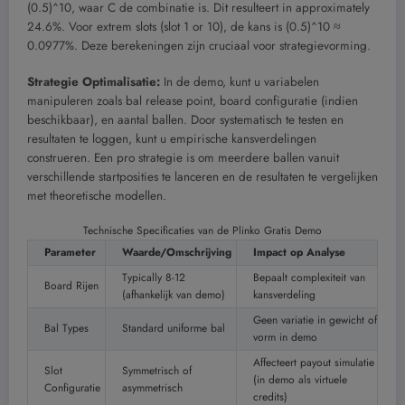
(0.5)^10, waar C de combinatie is. Dit resulteert in approximately
24.6%. Voor extrem slots (slot 1 or 10), de kans is (0.5)^10 ≈
0.0977%. Deze berekeningen zijn cruciaal voor strategievorming.
Strategie Optimalisatie:
In de demo, kunt u variabelen
manipuleren zoals bal release point, board configuratie (indien
beschikbaar), en aantal ballen. Door systematisch te testen en
resultaten te loggen, kunt u empirische kansverdelingen
construeren. Een pro strategie is om meerdere ballen vanuit
verschillende startposities te lanceren en de resultaten te vergelijken
met theoretische modellen.
Technische Specificaties van de Plinko Gratis Demo
Parameter
Waarde/Omschrijving
Impact op Analyse
Typically 8-12
Bepaalt complexiteit van
Board Rijen
(afhankelijk van demo)
kansverdeling
Geen variatie in gewicht of
Bal Types
Standard uniforme bal
vorm in demo
Affecteert payout simulatie
Slot
Symmetrisch of
(in demo als virtuele
Configuratie
asymmetrisch
credits)