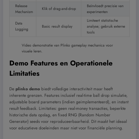
Release
Beïnvloedt precisie van
Klik of drag-and-drop
Mechanism
experimenten
Limiteert statistische
Data
Basic result display
analyse; gebruik externe
Logging
tools
Video demonstratie van Plinko gameplay mechanica voor
visuele leren.
Demo Features en Operationele
Limitaties
De
plinko demo
biedt volledige interactiviteit maar heeft
inherente grenzen. Features inclusief real-time ball drop simulatie,
adjustable board parameters (indien geimplementeerd), en instant
result feedback. Limitaties: geen real-money transacties, beperkte
historische data opslag, en fixed RNG (Random Number
Generator) seeds voor reproduceerbaarheid. Dit maakt het ideaal
voor educatieve doeleinden maar niet voor financiële planning.