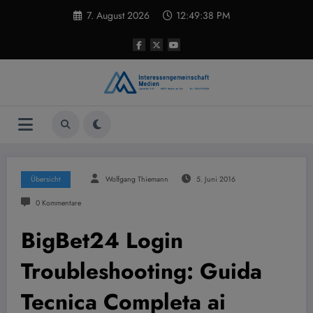
Zum
7. August 2026
12:49:39 PM
Inhalt
springen
Übersicht
Wolfgang Thiemann
5. Juni 2016
0 Kommentare
BigBet24 Login
Troubleshooting: Guida
Tecnica Completa ai