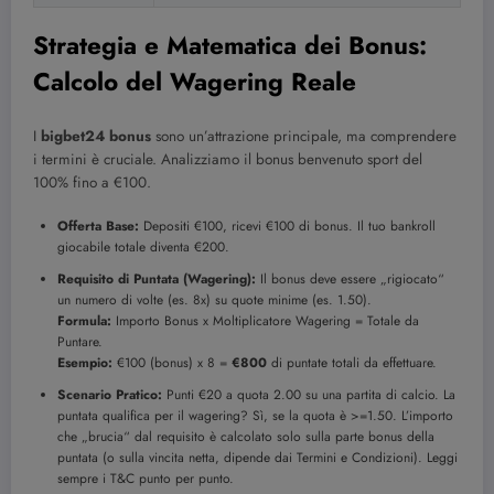
Strategia e Matematica dei Bonus:
Calcolo del Wagering Reale
I
bigbet24 bonus
sono un’attrazione principale, ma comprendere
i termini è cruciale. Analizziamo il bonus benvenuto sport del
100% fino a €100.
Offerta Base:
Depositi €100, ricevi €100 di bonus. Il tuo bankroll
giocabile totale diventa €200.
Requisito di Puntata (Wagering):
Il bonus deve essere „rigiocato“
un numero di volte (es. 8x) su quote minime (es. 1.50).
Formula:
Importo Bonus x Moltiplicatore Wagering = Totale da
Puntare.
Esempio:
€100 (bonus) x 8 =
€800
di puntate totali da effettuare.
Scenario Pratico:
Punti €20 a quota 2.00 su una partita di calcio. La
puntata qualifica per il wagering? Sì, se la quota è >=1.50. L’importo
che „brucia“ dal requisito è calcolato solo sulla parte bonus della
puntata (o sulla vincita netta, dipende dai Termini e Condizioni). Leggi
sempre i T&C punto per punto.