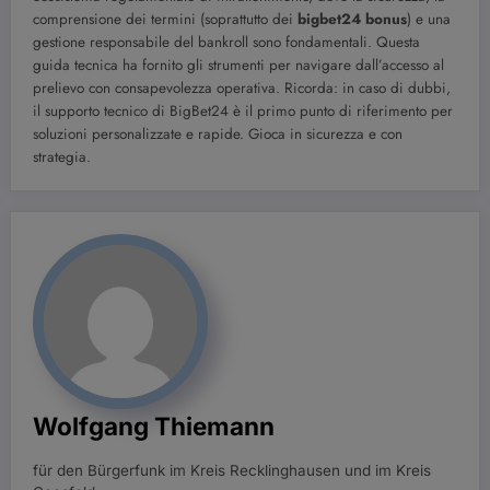
comprensione dei termini (soprattutto dei
bigbet24 bonus
) e una
gestione responsabile del bankroll sono fondamentali. Questa
guida tecnica ha fornito gli strumenti per navigare dall’accesso al
prelievo con consapevolezza operativa. Ricorda: in caso di dubbi,
il supporto tecnico di BigBet24 è il primo punto di riferimento per
soluzioni personalizzate e rapide. Gioca in sicurezza e con
strategia.
Wolfgang Thiemann
für den Bürgerfunk im Kreis Recklinghausen und im Kreis