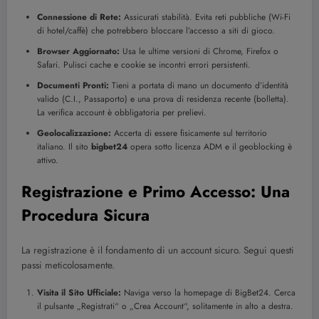
Connessione di Rete:
Assicurati stabilità. Evita reti pubbliche (Wi-Fi
di hotel/caffè) che potrebbero bloccare l’accesso a siti di gioco.
Browser Aggiornato:
Usa le ultime versioni di Chrome, Firefox o
Safari. Pulisci cache e cookie se incontri errori persistenti.
Documenti Pronti:
Tieni a portata di mano un documento d’identità
valido (C.I., Passaporto) e una prova di residenza recente (bolletta).
La verifica account è obbligatoria per prelievi.
Geolocalizzazione:
Accerta di essere fisicamente sul territorio
italiano. Il sito
bigbet24
opera sotto licenza ADM e il geoblocking è
attivo.
Registrazione e Primo Accesso: Una
Procedura Sicura
La registrazione è il fondamento di un account sicuro. Segui questi
passi meticolosamente.
Visita il Sito Ufficiale:
Naviga verso la homepage di BigBet24. Cerca
il pulsante „Registrati“ o „Crea Account“, solitamente in alto a destra.