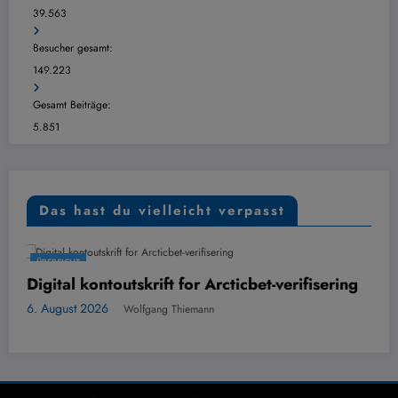
39.563
Besucher gesamt:
149.223
Gesamt Beiträge:
5.851
Das hast du vielleicht verpasst
ÜBERSICHT
bet-verifisering
Scadenza dei Legiano Free Spi
Sprecarli
6. August 2026
Wolfgang Thiemann