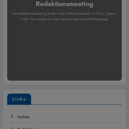
Redaktionsmeeting
Das Redaktionsmeeting findet immer Mittwochabends im Vitus, Lippstr.
7 statt. Das wurde von der Interessengemeinschaft festgelegt.
Links
YouTube