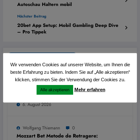
Autoschau Haltern mobil
Nächster Beitrag
20bet App Setup: Mobil Gambling Deep Dive
– Pro Tippek
ÄHNLICHE BEITRÄGE
Wir verwenden Cookies auf unserer Website, um Ihnen die
beste Erfahrung zu bieten. Indem Sie auf „Alle akzeptieren“
klicken, stimmen Sie der Verwendung der Cookies zu.
Wolfgang Thiemann
0
Mehr erfahren
Alle akzeptieren
Dudespin No Deposit Bonus Ablaufregeln
6. August 2026
Wolfgang Thiemann
0
Mozzart Bet Metode de Retragere: