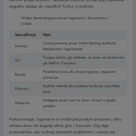
wygodny dostęp do wszystkich funkcji w podróży.
Wideo demonstrujące proces logowania i korzystania z
Unibet.
Specyfikacja
Opis
Licencjonowane przez Malta Gaming Authority,
Licencja
bezpieczne i regulowane.
Tysiące slotów, gry stołowe, na żywo od dostawców
Gry
jak NetEnt, Evolution.
Powitalny bonus dla nowych graczy, regularne
Bonusy
promocje.
Szybkie metody jak przelewy bankowe, e-portfele,
Płatności
karty.
Dostępne przez czat na żywo i e-mail w języku
Wsparcie
polskim.
Podsumowując, logowanie w Unibet jest prostym procesem, który
otwiera drzwi do bogatej oferty gier i bonusów. Użyj tego
przewodnika, aby uniknąć typowych problemów i cieszyć się