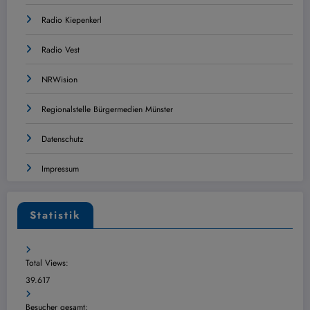
Radio Kiepenkerl
Radio Vest
NRWision
Regionalstelle Bürgermedien Münster
Datenschutz
Impressum
Statistik
Total Views:
39.617
Besucher gesamt: