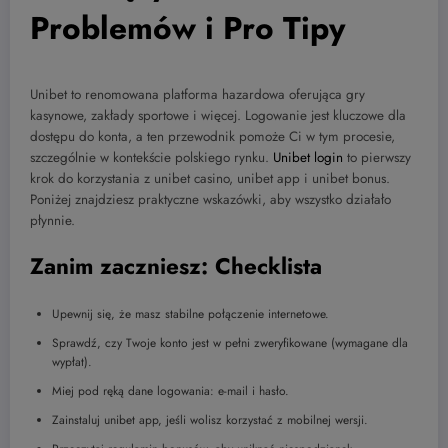
Problemów i Pro Tipy
Unibet to renomowana platforma hazardowa oferująca gry
kasynowe, zakłady sportowe i więcej. Logowanie jest kluczowe dla
dostępu do konta, a ten przewodnik pomoże Ci w tym procesie,
szczególnie w kontekście polskiego rynku.
Unibet login
to pierwszy
krok do korzystania z unibet casino, unibet app i unibet bonus.
Poniżej znajdziesz praktyczne wskazówki, aby wszystko działało
płynnie.
Zanim zaczniesz: Checklista
Upewnij się, że masz stabilne połączenie internetowe.
Sprawdź, czy Twoje konto jest w pełni zweryfikowane (wymagane dla
wypłat).
Miej pod ręką dane logowania: e-mail i hasło.
Zainstaluj unibet app, jeśli wolisz korzystać z mobilnej wersji.