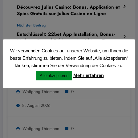
Découvrez Julius Casino: Bonus, Application et
Spins Gratuits sur Julius Casino en Ligne
Nächster Beitrag
Entschlüsselt: 22bet App Installation, Bonus-
Mathematik und Erfahrungsberichte – Der
Technische Deep Dive
Wir verwenden Cookies auf unserer Website, um Ihnen die
beste Erfahrung zu bieten. Indem Sie auf „Alle akzeptieren“
klicken, stimmen Sie der Verwendung der Cookies zu.
ÄHNLICHE BEITRÄGE
Mehr erfahren
Alle akzeptieren
Wolfgang Thiemann
0
8. August 2026
Wolfgang Thiemann
0