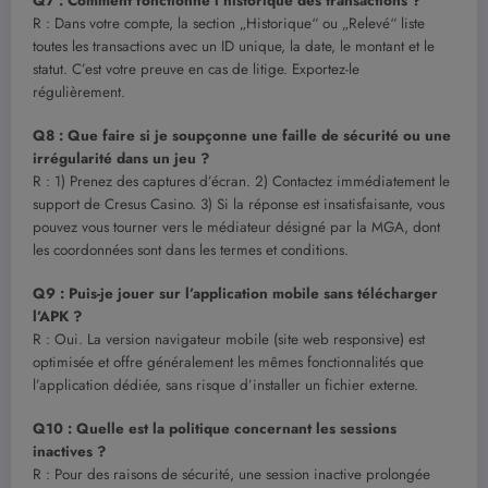
Q7 : Comment fonctionne l’historique des transactions ?
R : Dans votre compte, la section „Historique“ ou „Relevé“ liste
toutes les transactions avec un ID unique, la date, le montant et le
statut. C’est votre preuve en cas de litige. Exportez-le
régulièrement.
Q8 : Que faire si je soupçonne une faille de sécurité ou une
irrégularité dans un jeu ?
R : 1) Prenez des captures d’écran. 2) Contactez immédiatement le
support de Cresus Casino. 3) Si la réponse est insatisfaisante, vous
pouvez vous tourner vers le médiateur désigné par la MGA, dont
les coordonnées sont dans les termes et conditions.
Q9 : Puis-je jouer sur l’application mobile sans télécharger
l’APK ?
R : Oui. La version navigateur mobile (site web responsive) est
optimisée et offre généralement les mêmes fonctionnalités que
l’application dédiée, sans risque d’installer un fichier externe.
Q10 : Quelle est la politique concernant les sessions
inactives ?
R : Pour des raisons de sécurité, une session inactive prolongée