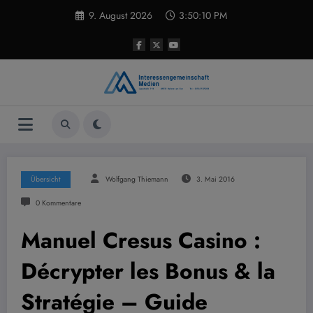
Zum
9. August 2026
3:50:11 PM
Inhalt
springen
Übersicht
Wolfgang Thiemann
3. Mai 2016
0 Kommentare
Manuel Cresus Casino :
Décrypter les Bonus & la
Stratégie – Guide