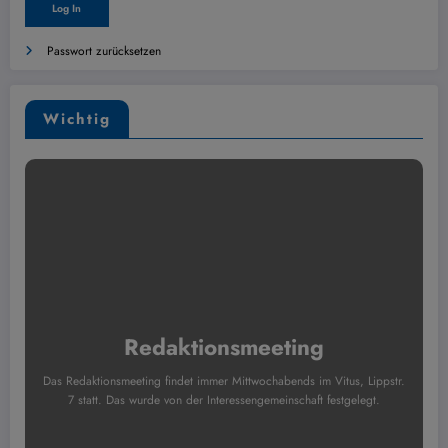
Passwort zurücksetzen
Wichtig
Redaktionsmeeting
Das Redaktionsmeeting findet immer Mittwochabends im Vitus, Lippstr.
7 statt. Das wurde von der Interessengemeinschaft festgelegt.