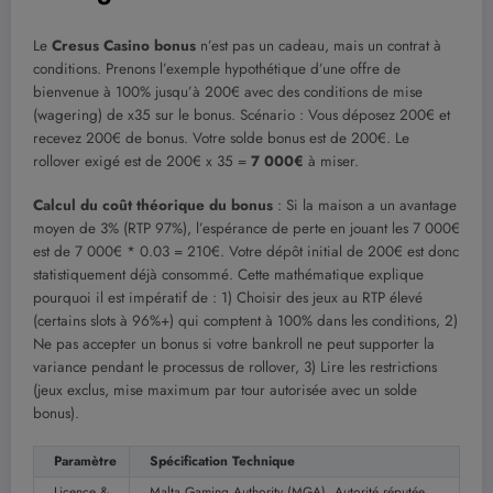
Le
Cresus Casino bonus
n’est pas un cadeau, mais un contrat à
conditions. Prenons l’exemple hypothétique d’une offre de
bienvenue à 100% jusqu’à 200€ avec des conditions de mise
(wagering) de x35 sur le bonus. Scénario : Vous déposez 200€ et
recevez 200€ de bonus. Votre solde bonus est de 200€. Le
rollover exigé est de 200€ x 35 =
7 000€
à miser.
Calcul du coût théorique du bonus
: Si la maison a un avantage
moyen de 3% (RTP 97%), l’espérance de perte en jouant les 7 000€
est de 7 000€ * 0.03 = 210€. Votre dépôt initial de 200€ est donc
statistiquement déjà consommé. Cette mathématique explique
pourquoi il est impératif de : 1) Choisir des jeux au RTP élevé
(certains slots à 96%+) qui comptent à 100% dans les conditions, 2)
Ne pas accepter un bonus si votre bankroll ne peut supporter la
variance pendant le processus de rollover, 3) Lire les restrictions
(jeux exclus, mise maximum par tour autorisée avec un solde
bonus).
Paramètre
Spécification Technique
Licence &
Malta Gaming Authority (MGA). Autorité réputée,