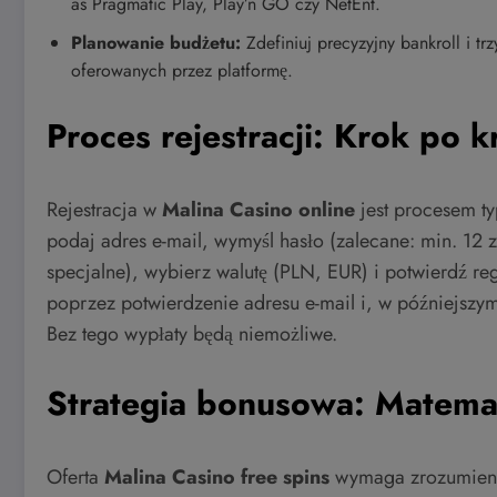
as Pragmatic Play, Play’n GO czy NetEnt.
Planowanie budżetu:
Zdefiniuj precyzyjny bankroll i tr
oferowanych przez platformę.
Proces rejestracji: Krok po 
Rejestracja w
Malina Casino online
jest procesem typ
podaj adres e-mail, wymyśl hasło (zalecane: min. 12 z
specjalne), wybierz walutę (PLN, EUR) i potwierdź re
poprzez potwierdzenie adresu e-mail i, w późniejszy
Bez tego wypłaty będą niemożliwe.
Strategia bonusowa: Matem
Oferta
Malina Casino free spins
wymaga zrozumienia