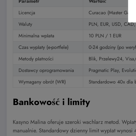
Parametr
Wartość
Licencja
Curacao (Master Gamin
Waluty
PLN, EUR, USD, CAD
Minimalna wpłata
10 PLN / 1 EUR
Czas wypłaty (e-portfele)
0-24 godziny (po weryf
Metody płatności
Blik, Przelewy24, Visa/
Dostawcy oprogramowania
Pragmatic Play, Evolu
Wymagany obrót (WR)
Standardowo 40x dla 
Bankowość i limity
Kasyno Malina oferuje szeroki wachlarz metod. Wpłat
manualnie. Standardowy dzienny limit wypłat wynos