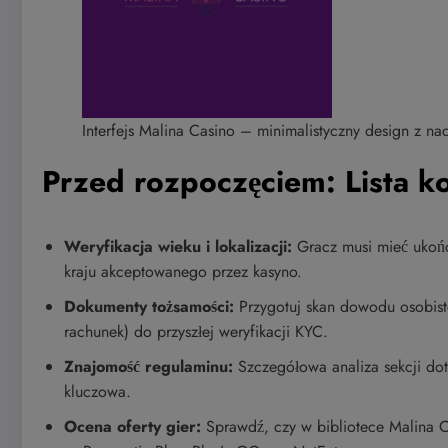
Interfejs Malina Casino – minimalistyczny design z na
Przed rozpoczęciem: Lista k
Weryfikacja wieku i lokalizacji:
Gracz musi mieć ukończ
kraju akceptowanego przez kasyno.
Dokumenty tożsamości:
Przygotuj skan dowodu osobist
rachunek) do przyszłej weryfikacji KYC.
Znajomość regulaminu:
Szczegółowa analiza sekcji dot
kluczowa.
Ocena oferty gier:
Sprawdź, czy w bibliotece Malina Ca