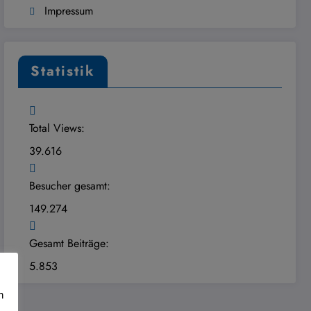
Impressum
Statistik
Total Views:
39.616
Besucher gesamt:
149.274
Gesamt Beiträge:
5.853
n