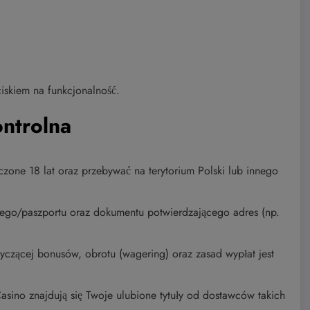
ciskiem na funkcjonalność.
ontrolna
one 18 lat oraz przebywać na terytorium Polski lub innego
ego/paszportu oraz dokumentu potwierdzającego adres (np.
yczącej bonusów, obrotu (wagering) oraz zasad wypłat jest
sino znajdują się Twoje ulubione tytuły od dostawców takich