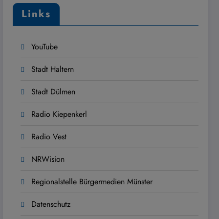
Links
YouTube
Stadt Haltern
Stadt Dülmen
Radio Kiepenkerl
Radio Vest
NRWision
Regionalstelle Bürgermedien Münster
Datenschutz