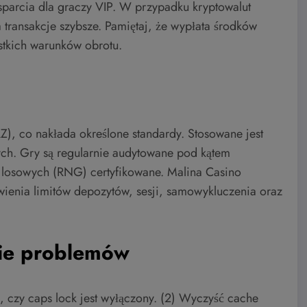
parcia dla graczy VIP. W przypadku kryptowalut
 a transakcje szybsze. Pamiętaj, że wypłata środków
stkich warunków obrotu.
Z), co nakłada określone standardy. Stosowane jest
ych. Gry są regularnie audytowane pod kątem
zb losowych (RNG) certyfikowane. Malina Casino
wienia limitów depozytów, sesji, samowykluczenia oraz
ie problemów
 czy caps lock jest wyłączony. (2) Wyczyść cache