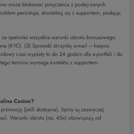
asyno może blokować połączenia z podejrzanych
 problem persistuje, skontaktuj się z supportem, podając
, że spełniłeś wszystkie warunki obrotu bonusowego.
ane (KYC). (3) Sprawdź skrzynkę e-mail – kasyno
owy czas wypłaty to do 24 godzin dla e-portfeli i do
 tego terminu wymaga kontaktu z supportem.
alina Casino?
promocję (jeśli dostępna). Spiny są zazwyczaj
ail. Warunki obrotu (np. 40x) obowiązują od