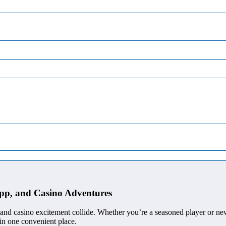
pp, and Casino Adventures
g and casino excitement collide. Whether you’re a seasoned player or ne
 in one convenient place.