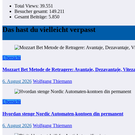
Total Views:
39.551
Besucher gesamt:
149.211
Gesamt Beiträge:
5.850
Das hast du vielleicht verpasst
Übersicht
Mozzart Bet Metode de Retragere: Avantaje, Dezavantaje, Vitez
6. August 2026
Wolfgang Thiemann
Übersicht
Hvordan stenge Nordic Automaten-kontoen din permanent
6. August 2026
Wolfgang Thiemann