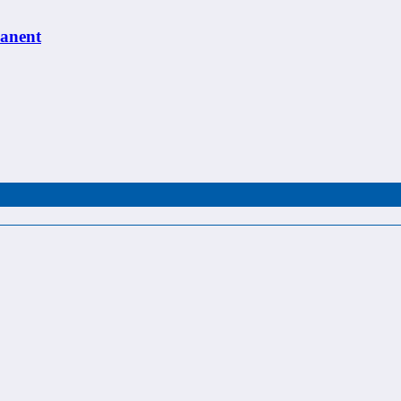
manent