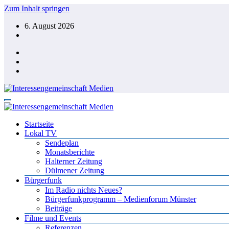
Zum Inhalt springen
6. August 2026
Startseite
Lokal TV
Sendeplan
Monatsberichte
Halterner Zeitung
Dülmener Zeitung
Bürgerfunk
Im Radio nichts Neues?
Bürgerfunkprogramm – Medienforum Münster
Beiträge
Filme und Events
Referenzen