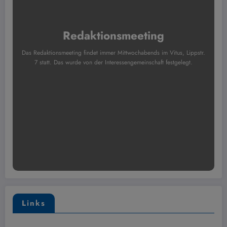
Redaktionsmeeting
Das Redaktionsmeeting findet immer Mittwochabends im Vitus, Lippstr.
7 statt. Das wurde von der Interessengemeinschaft festgelegt.
Links