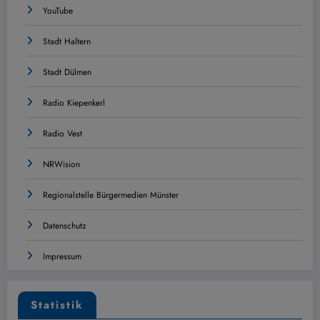
YouTube
Stadt Haltern
Stadt Dülmen
Radio Kiepenkerl
Radio Vest
NRWision
Regionalstelle Bürgermedien Münster
Datenschutz
Impressum
Statistik