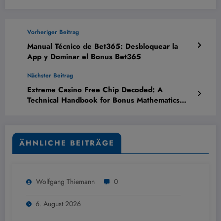
Vorheriger Beitrag
Manual Técnico de Bet365: Desbloquear la
App y Dominar el Bonus Bet365
Nächster Beitrag
Extreme Casino Free Chip Decoded: A
Technical Handbook for Bonus Mathematics
and Security Audits – Pro Tips
ÄHNLICHE BEITRÄGE
Wolfgang Thiemann
0
6. August 2026