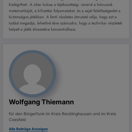
kielégítheti. A siker kulcsa a tájékozottság: ismerd a bónuszok
matematikáját, a kifizetési folyamatokat, és a saját felelősségedet a
biztonságos játékban. A fenti részletes útmutató célja, hogy ezt a
tudást megadja, lehetővé téve számodra, hogy a technikai részletek
helyett a játék élvezetére koncentrálhass.
Wolfgang Thiemann
für den Bürgerfunk im Kreis Recklinghausen und im Kreis
Coesfeld
Alle Beiträge Anzeigen