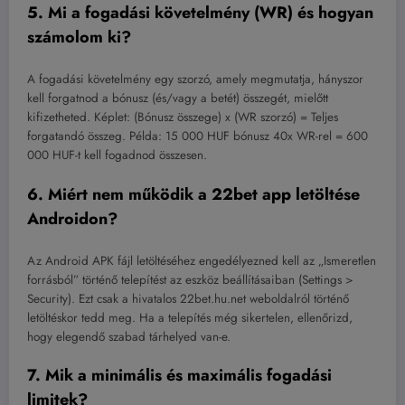
5. Mi a fogadási követelmény (WR) és hogyan
számolom ki?
A fogadási követelmény egy szorzó, amely megmutatja, hányszor
kell forgatnod a bónusz (és/vagy a betét) összegét, mielőtt
kifizetheted. Képlet: (Bónusz összege) x (WR szorzó) = Teljes
forgatandó összeg. Példa: 15 000 HUF bónusz 40x WR-rel = 600
000 HUF-t kell fogadnod összesen.
6. Miért nem működik a 22bet app letöltése
Androidon?
Az Android APK fájl letöltéséhez engedélyezned kell az „Ismeretlen
forrásból” történő telepítést az eszköz beállításaiban (Settings >
Security). Ezt csak a hivatalos 22bet.hu.net weboldalról történő
letöltéskor tedd meg. Ha a telepítés még sikertelen, ellenőrizd,
hogy elegendő szabad tárhelyed van-e.
7. Mik a minimális és maximális fogadási
limitek?