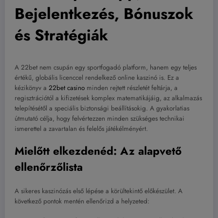
Bejelentkezés, Bónuszok
és Stratégiák
A 22bet nem csupán egy sportfogadó platform, hanem egy teljes
értékű, globális licenccel rendelkező online kaszinó is. Ez a
kézikönyv a
22bet casino
minden rejtett részletét feltárja, a
regisztrációtól a kifizetések komplex matematikájáig, az alkalmazás
telepítésétől a speciális biztonsági beállításokig. A gyakorlatias
útmutató célja, hogy felvértezzen minden szükséges technikai
ismerettel a zavartalan és felelős játékélményért.
Mielőtt elkezdenéd: Az alapvető
ellenőrzőlista
A sikeres kaszinózás első lépése a körültekintő előkészület. A
következő pontok mentén ellenőrizd a helyzeted: