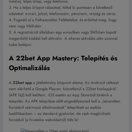
média), teljes űrlap, vagy telefonos.
3. Ha a teljes űrlapot választod, töltsd ki pontosan a következő
adatokat: e-mail, jelszó, telefonszám, pénznem, ország és város.
4. Fogadd el a Felhasználási Feltételeket, és erősítsd meg, hogy
nem vagy tiltólistán.
5. A regisztrációt általában egy e-mailben vagy SMS-ben kapott
megerősítő kóddal kell aktiválni. A sikeres aktiválás után azonnal
tudsz belépni.
A 22bet App Mastery: Telepítés és
Optimalizálás
A
22bet app
a játékélmény központi eleme. Az Android változat
nem elérhető a Google Play-en, közvetlenül a 22bet honlapjáról
(APK fájl) kell letölteni. iOS esetén az App Store-ból történik a
telepítés. Az APK telepítése előtt engedélyezned kell a „Ismeretlen
forrásból származó alkalmazások” telepítését az eszköz
beállításaiban – ez standard gyakorlat, de csak megbízható
forrásból (a hivatalos weboldalról) tölts le!