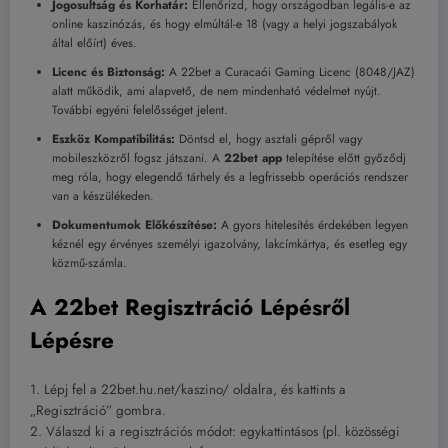
Jogosultság és Korhatár:
Ellenőrizd, hogy országodban legális-e az
online kaszinózás, és hogy elmúltál-e 18 (vagy a helyi jogszabályok
által előírt) éves.
Licenc és Biztonság:
A 22bet a Curacaói Gaming Licenc (8048/JAZ)
alatt működik, ami alapvető, de nem mindenható védelmet nyújt.
További egyéni felelősséget jelent.
Eszköz Kompatibilitás:
Döntsd el, hogy asztali gépről vagy
mobileszközről fogsz játszani. A
22bet app
telepítése előtt győződj
meg róla, hogy elegendő tárhely és a legfrissebb operációs rendszer
van a készülékeden.
Dokumentumok Előkészítése:
A gyors hitelesítés érdekében legyen
kéznél egy érvényes személyi igazolvány, lakcímkártya, és esetleg egy
közmű-számla.
A 22bet Regisztráció Lépésről
Lépésre
1. Lépj fel a 22bet.hu.net/kaszino/ oldalra, és kattints a
„Regisztráció” gombra.
2. Válaszd ki a regisztrációs módot: egykattintásos (pl. közösségi