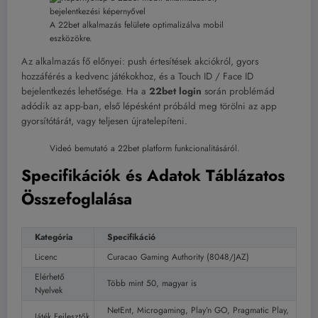
A 22bet alkalmazás felülete optimalizálva mobil
eszközökre.
Az alkalmazás fő előnyei: push értesítések akciókról, gyors
hozzáférés a kedvenc játékokhoz, és a Touch ID / Face ID
bejelentkezés lehetősége. Ha a
22bet login
során problémád
adódik az app-ban, első lépésként próbáld meg törölni az app
gyorsítótárát, vagy teljesen újratelepíteni.
Videó bemutató a 22bet platform funkcionalitásáról.
Specifikációk és Adatok Táblázatos
Összefoglalása
Kategória
Specifikáció
Licenc
Curacao Gaming Authority (8048/JAZ)
Elérhető
Több mint 50, magyar is
Nyelvek
NetEnt, Microgaming, Play’n GO, Pragmatic Play,
Játék Fejlesztők