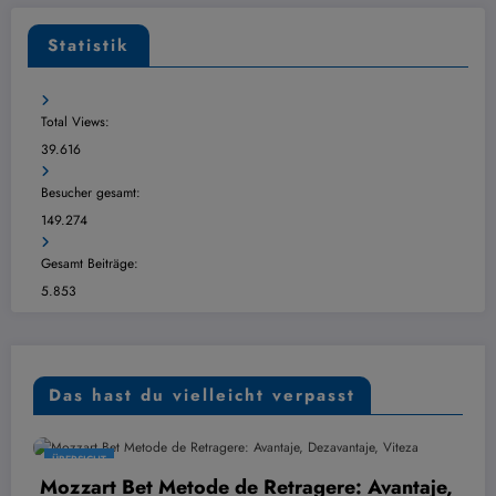
Statistik
Total Views:
39.616
Besucher gesamt:
149.274
Gesamt Beiträge:
5.853
Das hast du vielleicht verpasst
ÜBERSICHT
 Metode de Retragere: Avantaje,
Hvordan ste