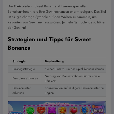
Die
Freispiele
in Sweet Bonanza aktivieren spezielle
Bonusfunktionen, die Ihre Gewinnchancen enorm steigern. Das Ziel
ist es, gleichartige Symbole auf den Walzen zu sammeln, um
Kaskaden von Gewinnen auszulösen. Je mehr Symbole, desto höher
der Gewinn!
Strategien und Tipps für Sweet
Bonanza
Strategie
Beschreibung
Einstiegsstrategie
Kleiner Einsatz, um das Spiel kennenzulernen.
Nutzung von Bonussymbolen für maximale
Freispiele aktivieren
Effizienz.
Gewinnmuster
Konzentration auf häufigere Gewinnmuster zu
erkennen
Beginn.