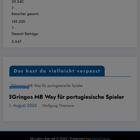
39.540
Besucher gesamt:
149.200
Gesamt Beiträge:
5.847
Das hast du vielleicht verpasst
ÜBERSICHT
iesische Spieler
Códigos promocionales de Gl
depósito por correo electró
detectar estafas
5. August 2026
Wolfgang Thiemann