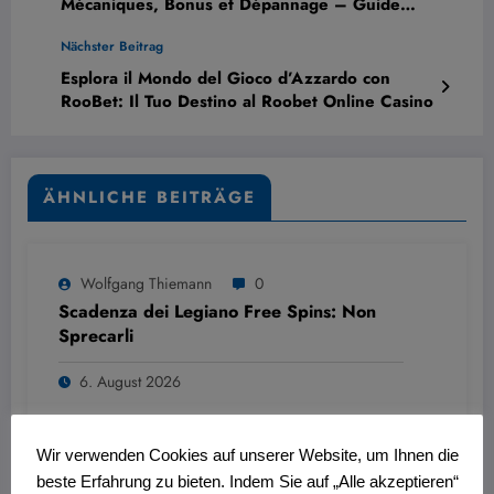
Mécaniques, Bonus et Dépannage – Guide
Ultime
Nächster Beitrag
Esplora il Mondo del Gioco d’Azzardo con
RooBet: Il Tuo Destino al Roobet Online Casino
ÄHNLICHE BEITRÄGE
Wolfgang Thiemann
0
Scadenza dei Legiano Free Spins: Non
Sprecarli
6. August 2026
Wir verwenden Cookies auf unserer Website, um Ihnen die
Wolfgang Thiemann
0
beste Erfahrung zu bieten. Indem Sie auf „Alle akzeptieren“
PayPal at Spinkings: Pros, Cons, and