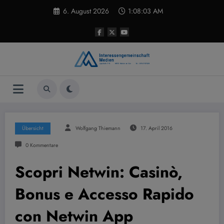
Zum
6. August 2026
1:08:04 AM
Inhalt
springen
Übersicht
Wolfgang Thiemann
17. April 2016
0 Kommentare
Scopri Netwin: Casinò,
Bonus e Accesso Rapido
con Netwin App