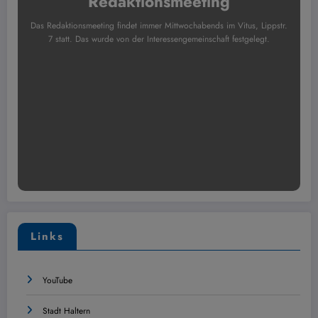
Redaktionsmeeting
Das Redaktionsmeeting findet immer Mittwochabends im Vitus, Lippstr.
7 statt. Das wurde von der Interessengemeinschaft festgelegt.
Links
YouTube
Stadt Haltern