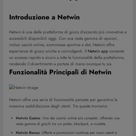
Introduzione a Netwin
Netwin è una delle piattaforme di gioco d’azzardo più innovative e
accessibili disponibili oggi. Con una vasta gamma di opzioni,
inclusi casinò online, scommesse sportive e slot, Netwin offre
esperienze di gioco uniche e coinvolgenti. Il
Netwin app
consente
un accesso rapido e sicuro a tutte le funzionalità della piattaforma,
rendendo il divertimento a portata di mano ovunque tu sia.
Funzionalità Principali di Netwin
Netwin offre una serie di funzionalità pensate per garantire la
massima soddisfazione degli utenti. Tra queste troviamo:
Netwin Casino
: Uno dei casinò online più completi, offrendo una
vasta gamma di giochi tra cui poker, blackjack, e roulette.
Netwin Bonus
: Offerte e promozioni continue per nuovi utenti e