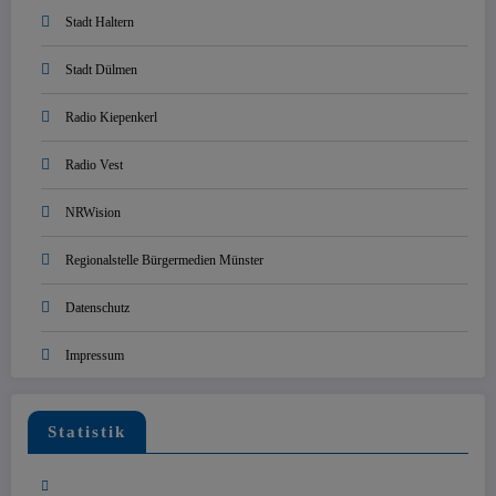
Stadt Haltern
Stadt Dülmen
Radio Kiepenkerl
Radio Vest
NRWision
Regionalstelle Bürgermedien Münster
Datenschutz
Impressum
Statistik