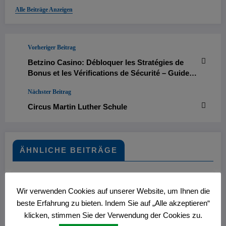
Alle Beiträge Anzeigen
Vorheriger Beitrag
Betzino Casino: Débloquer les Stratégies de
Bonus et les Vérifications de Sécurité – Guide
de Conseils de Pro
Nächster Beitrag
Circus Martin Luther Schule
ÄHNLICHE BEITRÄGE
Wolfgang Thiemann
0
Wir verwenden Cookies auf unserer Website, um Ihnen die
beste Erfahrung zu bieten. Indem Sie auf „Alle akzeptieren“
8. August 2026
klicken, stimmen Sie der Verwendung der Cookies zu.