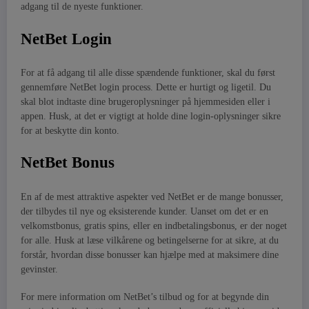
adgang til de nyeste funktioner.
NetBet Login
For at få adgang til alle disse spændende funktioner, skal du først
gennemføre NetBet login process. Dette er hurtigt og ligetil. Du
skal blot indtaste dine brugeroplysninger på hjemmesiden eller i
appen. Husk, at det er vigtigt at holde dine login-oplysninger sikre
for at beskytte din konto.
NetBet Bonus
En af de mest attraktive aspekter ved NetBet er de mange bonusser,
der tilbydes til nye og eksisterende kunder. Uanset om det er en
velkomstbonus, gratis spins, eller en indbetalingsbonus, er der noget
for alle. Husk at læse vilkårene og betingelserne for at sikre, at du
forstår, hvordan disse bonusser kan hjælpe med at maksimere dine
gevinster.
For mere information om NetBet’s tilbud og for at begynde din