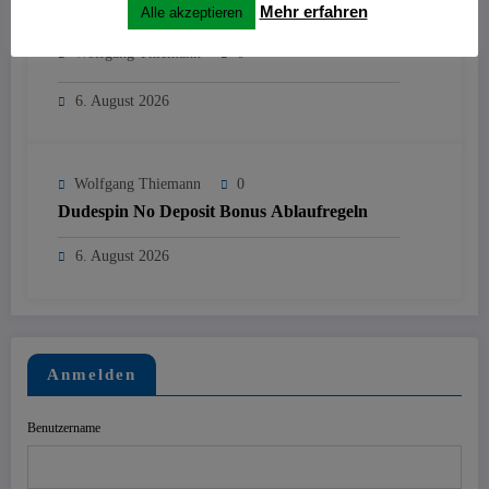
Mehr erfahren
Alle akzeptieren
Wolfgang Thiemann
0
6. August 2026
Wolfgang Thiemann
0
Dudespin No Deposit Bonus Ablaufregeln
6. August 2026
Anmelden
Benutzername