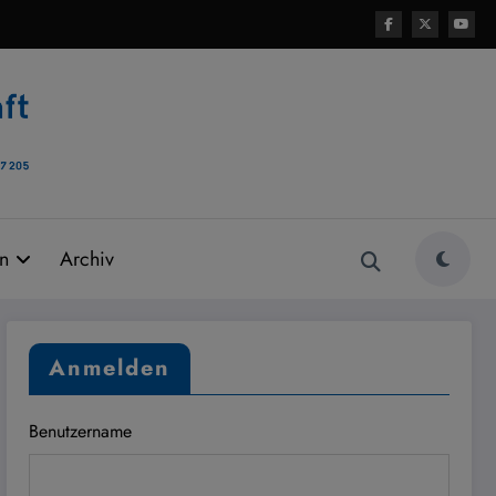
rn
Archiv
Anmelden
Benutzername