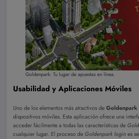
Goldenpark: Tu lugar de apuestas en línea.
Usabilidad y Aplicaciones Móviles
Uno de los elementos más atractivos de
Goldenpark
dispositivos móviles. Esta aplicación ofrece una interf
acceder fácilmente a todas las características de
Gold
cualquier lugar. El proceso de
Goldenpark login
es se