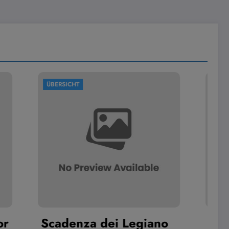
ÜBERSICHT
egiano
PayPal at Spinkings: