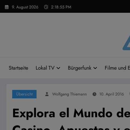
Zum
9. August 2026
2:18:56 PM
Inhalt
springen
Startseite
Lokal TV
Bürgerfunk
Filme und E
Übersicht
Wolfgang Thiemann
10. April 2016
Explora el Mundo d
Casino, Apuestas y 