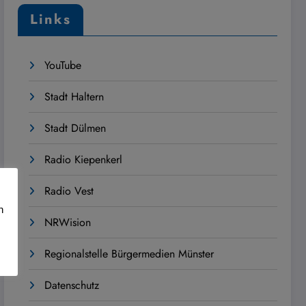
Links
YouTube
Stadt Haltern
Stadt Dülmen
Radio Kiepenkerl
Radio Vest
n
NRWision
Regionalstelle Bürgermedien Münster
Datenschutz