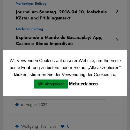
Vorheriger Beitrag
Journal am Sonntag. 2016.04.10. Malschule
Köster und Frühlingsmarkt
Nächster Beitrag
Explorando o Mundo do Bacanaplay: App,
Casino e Bónus Imperdíveis
Wir verwenden Cookies auf unserer Website, um Ihnen die
beste Erfahrung zu bieten. Indem Sie auf „Alle akzeptieren“
ÄHNLICHE BEITRÄGE
klicken, stimmen Sie der Verwendung der Cookies zu.
Mehr erfahren
Alle akzeptieren
Wolfgang Thiemann
0
6. August 2026
Wolfgang Thiemann
0