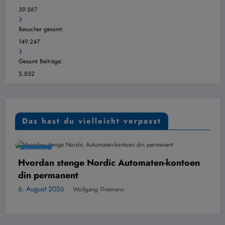
39.587
Besucher gesamt:
149.247
Gesamt Beiträge:
5.852
Das hast du vielleicht verpasst
ÜBERSICHT
ordic Automaten-kontoen
Digital kontoutskrif
6. August 2026
Wolfgang
ng Thiemann