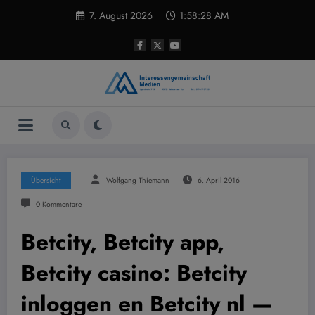
Zum
7. August 2026
1:58:29 AM
Inhalt
springen
Übersicht
Wolfgang Thiemann
6. April 2016
0 Kommentare
Betcity, Betcity app,
Betcity casino: Betcity
inloggen en Betcity nl —