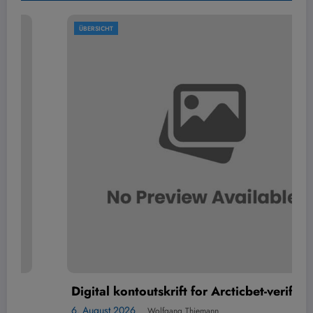
ÜBERSICHT
Digital kontoutskrift for Arcticbet-verifisering
6. August 2026
Wolfgang Thiemann