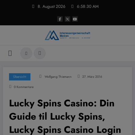
Zum
8. August 2026
6:58:30 AM
Inhalt
springen
Übersicht
Wolfgang Thiemann
27. März 2016
0 Kommentare
Lucky Spins Casino: Din
Guide til Lucky Spins,
Lucky Spins Casino Login