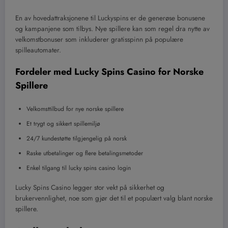
En av hovedattraksjonene til Luckyspins er de generøse bonusene
og kampanjene som tilbys. Nye spillere kan som regel dra nytte av
velkomstbonuser som inkluderer gratisspinn på populære
spilleautomater.
Fordeler med Lucky Spins Casino for Norske
Spillere
Velkomsttilbud for nye norske spillere
Et trygt og sikkert spillemiljø
24/7 kundestøtte tilgjengelig på norsk
Raske utbetalinger og flere betalingsmetoder
Enkel tilgang til lucky spins casino login
Lucky Spins Casino legger stor vekt på sikkerhet og
brukervennlighet, noe som gjør det til et populært valg blant norske
spillere.