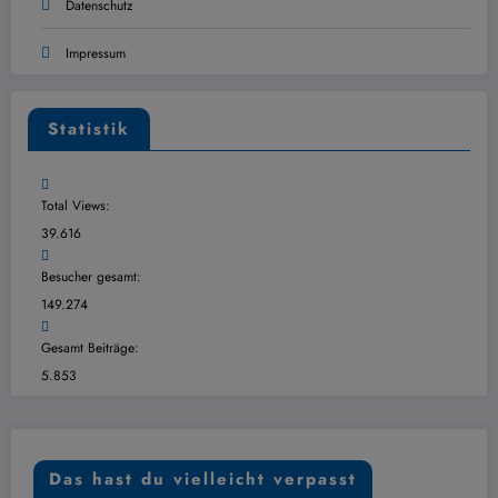
Datenschutz
Impressum
Statistik
Total Views:
39.616
Besucher gesamt:
149.274
Gesamt Beiträge:
5.853
Das hast du vielleicht verpasst