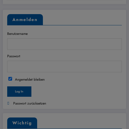
Anmelden
Benutzername
Passwort
Angemeldet bleiben
Passwort zurücksetzen
Wichtig