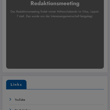
Redaktionsmeeting
Das Redaktionsmeeting findet immer Mittwochabends im Vitus, Lippstr.
7 statt. Das wurde von der Interessengemeinschaft festgelegt.
Links
YouTube