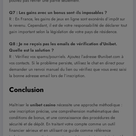
pouvez pas retirer une partie seulement.
Q7 : Les gains avec un bonus sont -ils imposables ?
R : En France, les gains de jeux en ligne sont exonérés d’impôt sur
le revenu. Cependant, il est de votre responsabilité de déclarer tout
gain important selon la législation de votre pays de résidence.
Q8 : Je ne reçois pas les emails de vérification d’Unibet.
Quelle est la solution ?
R : Vérifiez vos spams/pourriels. Ajoutez l’adresse @unibet.com à
vos contacts. Si le problème persiste, utilisez le chat en direct pour
demander un renvoi manuel du lien ou vérifiez que vous avez saisi
la bonne adresse email lors de l’inscription.
Conclusion
Maîtriser le
unibet casino
nécessite une approche méthodique :
une inscription précise, une compréhension mathématique des
conditions de bonus, et une connaissance des procédures de
sécurité et de dépôt. En traitant votre compte comme un outil
financier sérieux et en utilisant ce guide comme référence