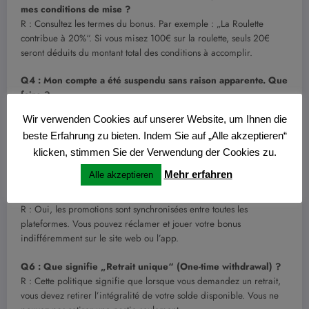
mes conditions de mise ?
R : Consultez les termes du bonus. Par exemple : „La Roulette
contribue à 20%“. Si vous misez 100€ sur la roulette, seuls 20€
seront déduits du montant total des conditions à accomplir.
Q4 : Mon compte a été suspendu sans raison apparente. Que
faire ?
R : Contactez le support. Les suspensions peuvent résulter d’une
Wir verwenden Cookies auf unserer Website, um Ihnen die
activité suspecte (multi-comptes, utilisation de bots) ou d’une
beste Erfahrung zu bieten. Indem Sie auf „Alle akzeptieren“
requête de vérification de sécurité. Fournissez tous les documents
klicken, stimmen Sie der Verwendung der Cookies zu.
demandés rapidement.
Mehr erfahren
Alle akzeptieren
Q5 : Le bonus de bienvenue est-il disponible sur l’application
mobile ?
R : Oui, les promotions sont synchronisées entre toutes les
plateformes. Vous pouvez réclamer et jouer votre bonus
indifféremment sur le site web ou l’app.
Q6 : Que signifie „Retrait unique“ (One-time withdrawal) ?
R : Cette politique signifie que lorsque vous demandez un retrait,
vous devez retirer l’intégralité de votre solde disponible. Vous ne