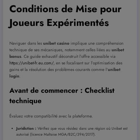
Conditions de Mise pour
Joueurs Expérimentés
Naviguer dans les
unibet casino
implique une compréhension
technique de ses mécaniques, notamment celles liées au
unibet
bonus
. Ce guide exhaustif déconstruit l’offre accessible via
https://unibet-fr.eu.com/
, en se focalisant sur l’optimisation des
gains et la résolution des problèmes courants comme l‘
unibet
login
.
Avant de commencer : Checklist
technique
Évaluez votre compatibilité avec la plateforme.
Juridiction :
Vérifiez que vous résidez dans une région où Unibet est
autorisé (licence Maltaise MGA/B2C/394/2017).