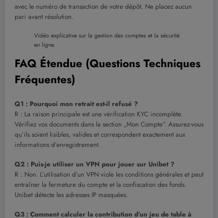
avec le numéro de transaction de votre dépôt. Ne placez aucun
pari avant résolution.
Vidéo explicative sur la gestion des comptes et la sécurité
en ligne.
FAQ Étendue (Questions Techniques
Fréquentes)
Q1 : Pourquoi mon retrait est-il refusé ?
R : La raison principale est une vérification KYC incomplète.
Vérifiez vos documents dans la section „Mon Compte“. Assurez-vous
qu’ils soient lisibles, valides et correspondent exactement aux
informations d’enregistrement.
Q2 : Puis-je utiliser un VPN pour jouer sur Unibet ?
R : Non. L’utilisation d’un VPN viole les conditions générales et peut
entraîner la fermeture du compte et la confiscation des fonds.
Unibet détecte les adresses IP masquées.
Q3 : Comment calculer la contribution d’un jeu de table à