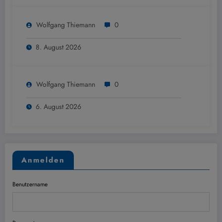
Wolfgang Thiemann
0
8. August 2026
Wolfgang Thiemann
0
6. August 2026
Anmelden
Benutzername