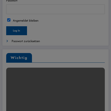
Passwort
Angemeldet bleiben
Passwort zurücksetzen
Wichtig