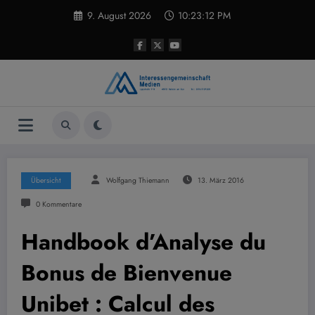
Zum
9. August 2026
10:23:12 PM
Inhalt
springen
Übersicht
Wolfgang Thiemann
13. März 2016
0 Kommentare
Handbook d’Analyse du
Bonus de Bienvenue
Unibet : Calcul des