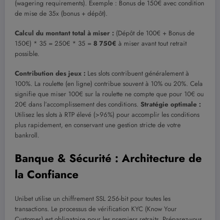
(wagering requirements). Exemple : Bonus de 150€ avec condition
de mise de 35x (bonus + dépôt).
Calcul du montant total à miser :
(Dépôt de 100€ + Bonus de
150€) * 35 = 250€ * 35 =
8 750€
à miser avant tout retrait
possible.
Contribution des jeux :
Les slots contribuent généralement à
100%. La roulette (en ligne) contribue souvent à 10% ou 20%. Cela
signifie que miser 100€ sur la roulette ne compte que pour 10€ ou
20€ dans l’accomplissement des conditions.
Stratégie optimale :
Utilisez les slots à RTP élevé (>96%) pour accomplir les conditions
plus rapidement, en conservant une gestion stricte de votre
bankroll.
Banque & Sécurité : Architecture de
la Confiance
Unibet utilise un chiffrement SSL 256-bit pour toutes les
transactions. Le processus de vérification KYC (Know Your
Customer) est obligatoire pour les premiers retraits. Préparez-vous