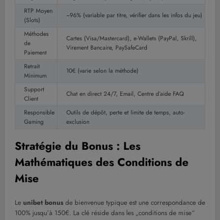
RTP Moyen
~96% (variable par titre, vérifier dans les infos du jeu)
(Slots)
Méthodes
Cartes (Visa/Mastercard), e-Wallets (PayPal, Skrill),
de
Virement Bancaire, PaySafeCard
Paiement
Retrait
10€ (varie selon la méthode)
Minimum
Support
Chat en direct 24/7, Email, Centre d’aide FAQ
Client
Responsible
Outils de dépôt, perte et limite de temps, auto-
Gaming
exclusion
Stratégie du Bonus : Les
Mathématiques des Conditions de
Mise
Le
unibet bonus
de bienvenue typique est une correspondance de
100% jusqu’à 150€. La clé réside dans les „conditions de mise“