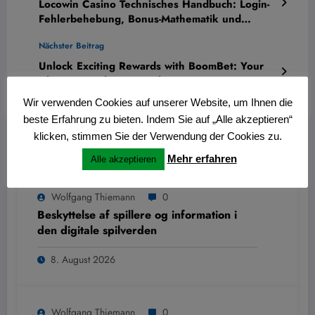
Locowin Casino Technisches Handbuch: Login-
Fehlerbehebung, Bonus-Mathematik und
Sicherheitsanalyse – Step-by-Step
Nächster Beitrag
Unlock Exciting Rewards with BoomBet: Your
Ultimate Guide to Boombet Casino, Login, App,
and Bonus
Wir verwenden Cookies auf unserer Website, um Ihnen die
beste Erfahrung zu bieten. Indem Sie auf „Alle akzeptieren“
klicken, stimmen Sie der Verwendung der Cookies zu.
ÄHNLICHE BEITRÄGE
Mehr erfahren
Alle akzeptieren
Wolfgang Thiemann
0
Beskyttelse af spillere og information i
den digitale spilverden
8. August 2026
Wolfgang Thiemann
0