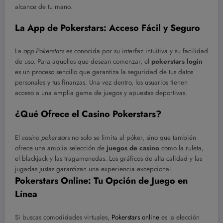
alcance de tu mano.
La App de Pokerstars: Acceso Fácil y Seguro
La
app Pokerstars
es conocida por su interfaz intuitiva y su facilidad
de uso. Para aquellos que desean comenzar, el
pokerstars login
es un proceso sencillo que garantiza la seguridad de tus datos
personales y tus finanzas. Una vez dentro, los usuarios tienen
acceso a una amplia gama de juegos y apuestas deportivas.
¿Qué Ofrece el Casino Pokerstars?
El
casino pokerstars
no solo se limita al póker, sino que también
ofrece una amplia selección de
juegos de casino
como la ruleta,
el blackjack y las tragamonedas. Los gráficos de alta calidad y las
jugadas justas garantizan una experiencia excepcional.
Pokerstars Online: Tu Opción de Juego en
Línea
Si buscas comodidades virtuales,
Pokerstars online
es la elección