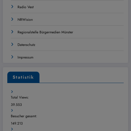
Radio Vest
NRWision
Regionalstelle Bürgermedien Münster
Datenschutz
Impressum
Statistik
Total Views:
39.553
Besucher gesamt:
149.213