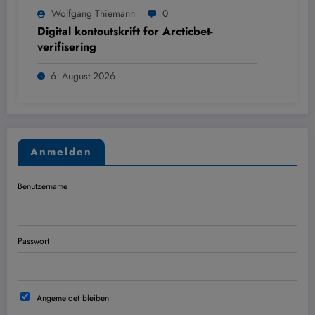
Wolfgang Thiemann
0
Digital kontoutskrift for Arcticbet-
verifisering
6. August 2026
Anmelden
Benutzername
Passwort
Angemeldet bleiben