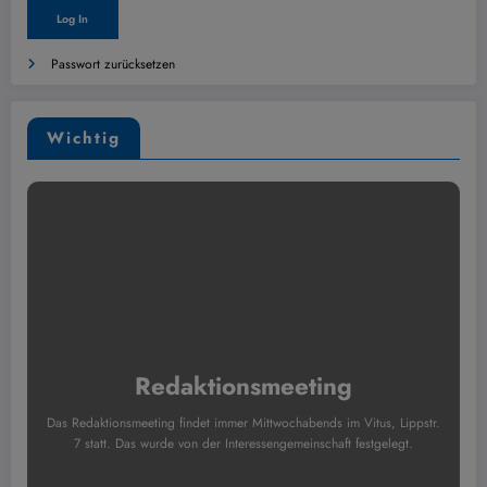
Passwort zurücksetzen
Wichtig
Redaktionsmeeting
Das Redaktionsmeeting findet immer Mittwochabends im Vitus, Lippstr.
7 statt. Das wurde von der Interessengemeinschaft festgelegt.