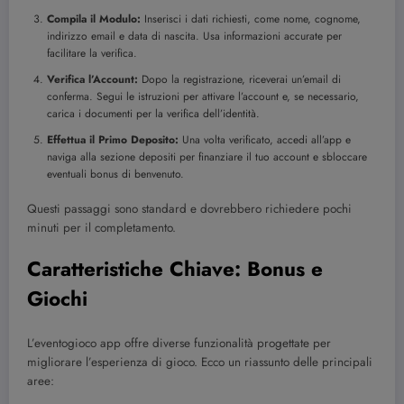
Compila il Modulo:
Inserisci i dati richiesti, come nome, cognome,
indirizzo email e data di nascita. Usa informazioni accurate per
facilitare la verifica.
Verifica l’Account:
Dopo la registrazione, riceverai un’email di
conferma. Segui le istruzioni per attivare l’account e, se necessario,
carica i documenti per la verifica dell’identità.
Effettua il Primo Deposito:
Una volta verificato, accedi all’app e
naviga alla sezione depositi per finanziare il tuo account e sbloccare
eventuali bonus di benvenuto.
Questi passaggi sono standard e dovrebbero richiedere pochi
minuti per il completamento.
Caratteristiche Chiave: Bonus e
Giochi
L’eventogioco app offre diverse funzionalità progettate per
migliorare l’esperienza di gioco. Ecco un riassunto delle principali
aree: