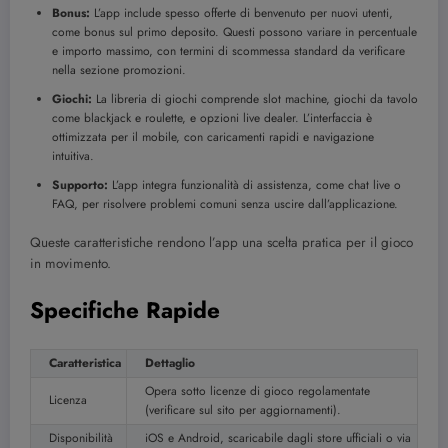
Bonus:
L’app include spesso offerte di benvenuto per nuovi utenti,
come bonus sul primo deposito. Questi possono variare in percentuale
e importo massimo, con termini di scommessa standard da verificare
nella sezione promozioni.
Giochi:
La libreria di giochi comprende slot machine, giochi da tavolo
come blackjack e roulette, e opzioni live dealer. L’interfaccia è
ottimizzata per il mobile, con caricamenti rapidi e navigazione
intuitiva.
Supporto:
L’app integra funzionalità di assistenza, come chat live o
FAQ, per risolvere problemi comuni senza uscire dall’applicazione.
Queste caratteristiche rendono l’app una scelta pratica per il gioco
in movimento.
Specifiche Rapide
Caratteristica
Dettaglio
Opera sotto licenze di gioco regolamentate
Licenza
(verificare sul sito per aggiornamenti).
Disponibilità
iOS e Android, scaricabile dagli store ufficiali o via