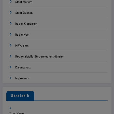
Stadt Haltern
Stadt Dülmen
Radio Kiepenkerl
Radio Vest
NRWision
Regionalstelle Bürgermedien Münster
Datenschutz
Impressum
Statistik
Total Views: