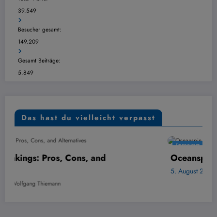
39.549
Besucher gesamt:
149.209
Gesamt Beiträge:
5.849
Das hast du vielleicht verpasst
ÜBERSICHT
Oceanspin Apple Pay für iPhone-Spieler
5. August 2026
Wolfgang Thiemann