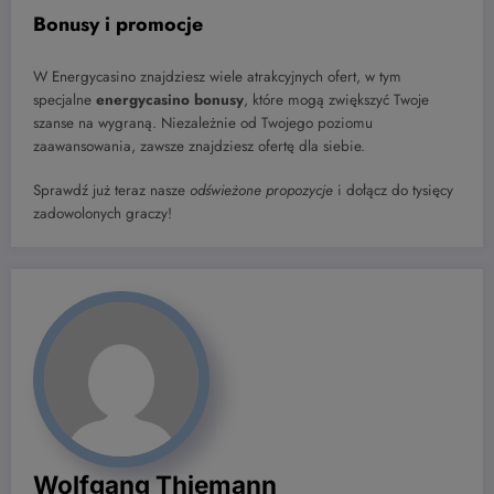
Bonusy i promocje
W Energycasino znajdziesz wiele atrakcyjnych ofert, w tym
specjalne
energycasino bonusy
, które mogą zwiększyć Twoje
szanse na wygraną. Niezależnie od Twojego poziomu
zaawansowania, zawsze znajdziesz ofertę dla siebie.
Sprawdź już teraz nasze
odświeżone propozycje
i dołącz do tysięcy
zadowolonych graczy!
Wolfgang Thiemann