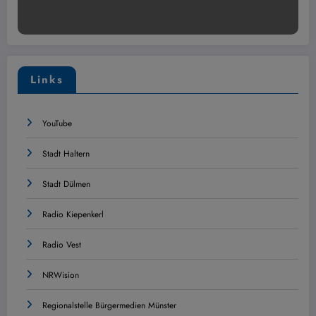
Links
YouTube
Stadt Haltern
Stadt Dülmen
Radio Kiepenkerl
Radio Vest
NRWision
Regionalstelle Bürgermedien Münster