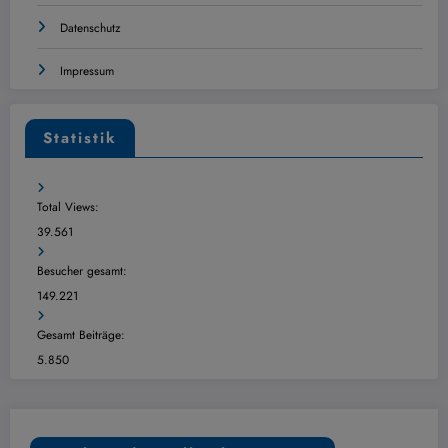
Datenschutz
Impressum
Statistik
Total Views:
39.561
Besucher gesamt:
149.221
Gesamt Beiträge:
5.850