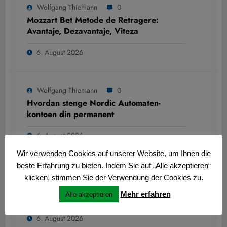
Wolfgang Thiemann
0
Mozzart Bet Metode de Retragere:
Avantaje, Dezavantaje, Viteza
6. August 2026
Wolfgang Thiemann
0
Hvordan stenge Nordic Automaten-
kontoen din permanent
6. August 2026
Wir verwenden Cookies auf unserer Website, um Ihnen die
beste Erfahrung zu bieten. Indem Sie auf „Alle akzeptieren“
Wolfgang Thiemann
0
klicken, stimmen Sie der Verwendung der Cookies zu.
Digital kontoutskrift for Arcticbet-
Mehr erfahren
Alle akzeptieren
verifisering
6. August 2026